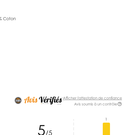
% Coton
Afficher l'attestation de confiance
Avis soumis à un contrôle
1
5
/5