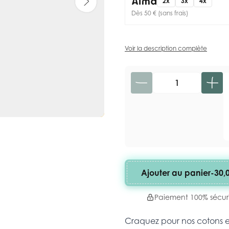
2x
3x
4x
Dès 50 € (sans frais)
Voir la description complète
Quantité
Ajouter au panier
-
30,
Paiement 100% sécur
Craquez pour nos cotons 