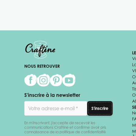
L
V
L
NOUS RETROUVER
V
Of
A
Ti
S'inscrire à la newsletter
O
Af
Adresse email
S
S'inscrire
N
F
En m'inscrivant, j'accepte de recevoir les
M
communications Craftine et confirme avoir pris
M
connaissance de la politique de confidentialité