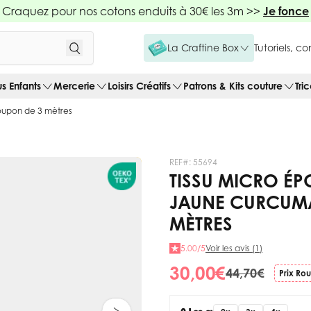
Craquez pour nos cotons enduits à 30€ les 3m >>
Je fonce
La Craftine Box
Tutoriels, c
us Enfants
Mercerie
Loisirs Créatifs
Patrons & Kits couture
Tri
oupon de 3 mètres
REF#:
55694
TISSU MICRO É
JAUNE CURCUMA
MÈTRES
5.00/5
Voir les avis (1)
30,00 €
44,70 €
Prix Ro