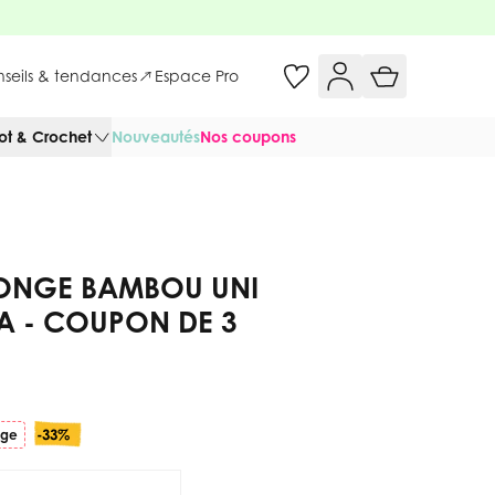
onseils & tendances
Espace Pro
cot & Crochet
Nouveautés
Nos coupons
PONGE BAMBOU UNI
 - COUPON DE 3
-33%
uge