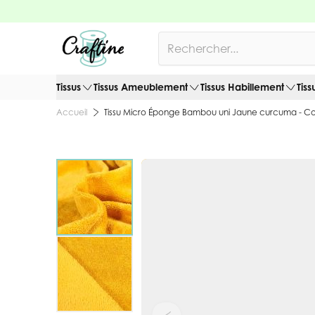
Allez au contenu
Rechercher
Tissus
Tissus Ameublement
Tissus Habillement
Tiss
Tissu Micro Éponge Bambou uni Jaune curcuma - C
Accueil