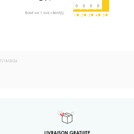
0
0
0
0
Basé sur 1 avis client(s)
1
2
3
4
5
7/18/2026
LIVRAISON GRATUITE