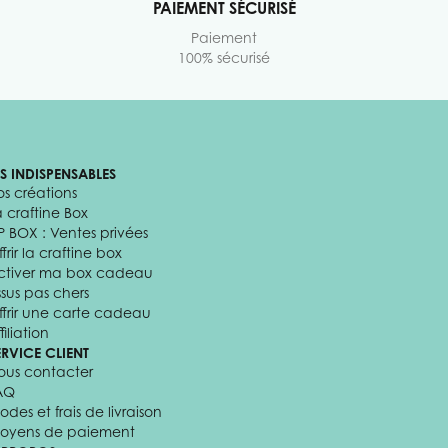
PAIEMENT SÉCURISÉ
Paiement
100% sécurisé
ES INDISPENSABLES
os créations
a craftine Box
P BOX : Ventes privées
frir la craftine box
ctiver ma box cadeau
ssus pas chers
ffrir une carte cadeau
filiation
ERVICE CLIENT
ous contacter
AQ
odes et frais de livraison
oyens de paiement