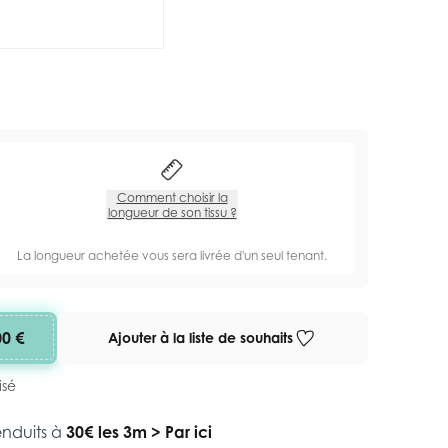
Comment choisir la
longueur de son tissu ?
La longueur achetée vous sera livrée d'un seul tenant.
00 €
Ajouter à la liste de souhaits
isé
enduits à
30€ les 3m
>
Par ici