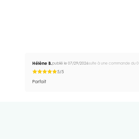
Hélène B.
publié le 07/29/2026
suite à une commande du 0
5/5
Parfait