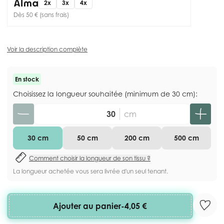
2x
3x
4x
Dès 50 € (sans frais)
Voir la description complète
En stock
Choisissez la longueur souhaitée (minimum de 30 cm):
Quantité
cm
30 cm
50 cm
200 cm
500 cm
Comment choisir la longueur de son tissu ?
La longueur achetée vous sera livrée d'un seul tenant.
Ajouter au panier
-
4,05 €