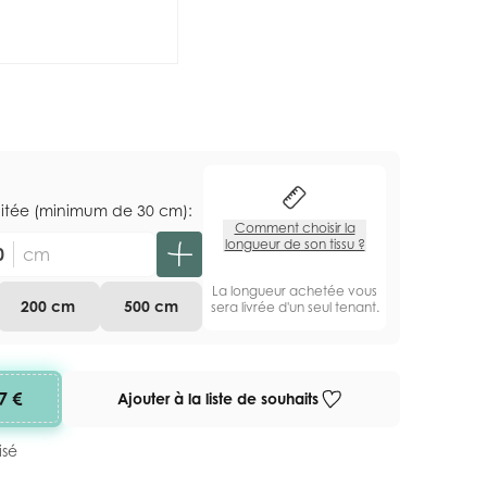
aitée (minimum de 30 cm):
Comment choisir la
longueur de son tissu ?
cm
La longueur achetée vous
200 cm
500 cm
sera livrée d'un seul tenant.
7 €
Ajouter à la liste de souhaits
isé