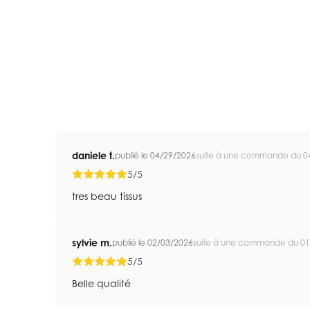
daniele t.
publié le 04/29/2026
suite à une commande du 0
5/5
tres beau tissus
sylvie m.
publié le 02/03/2026
suite à une commande du 01
5/5
Belle qualité