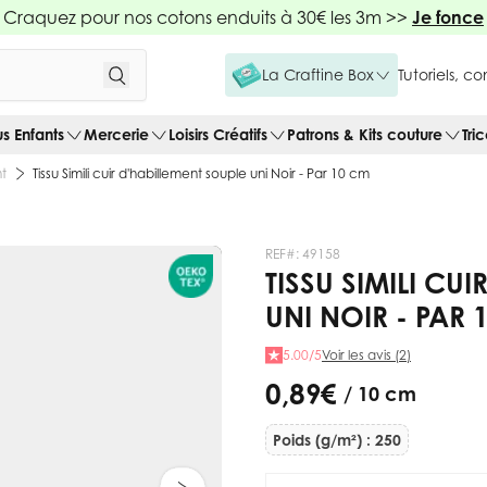
Craquez pour nos cotons enduits à 30€ les 3m >>
Je fonce
La Craftine Box
Tutoriels, c
us Enfants
Mercerie
Loisirs Créatifs
Patrons & Kits couture
Tri
nt
Tissu Simili cuir d'habillement souple uni Noir - Par 10 cm
REF#:
49158
TISSU SIMILI CU
UNI NOIR - PAR 
5.00/5
Voir les avis (2)
0,89 €
/ 10 cm
Poids (g/m²) : 250