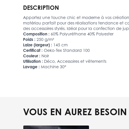
DESCRIPTION
Apportez une touche chic et moderne à vos créations a
matériau parfait pour des réalisations tendance et confo
des accessoires stylés. Idéal pour la confection de ju
Composition :
60% Polyuréthane 40% Polyester
Poids :
250 g/m²
Laize (largeur) :
145 cm
Certificat :
Oeko-Tex Standard 100
Couleur :
Noir
Utilisation :
Déco, Accessoires et vêtements
Lavage :
Machine 30°
VOUS EN AUREZ BESOIN
Press to skip carousel