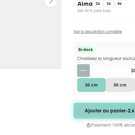
2x
3x
4x
Dès 50 € (sans frais)
Voir la description complète
En stock
Choisissez la longueur souh
Quantité
30 cm
50 cm
Ajouter au panier
-
2,6
Paiement 100% sécur