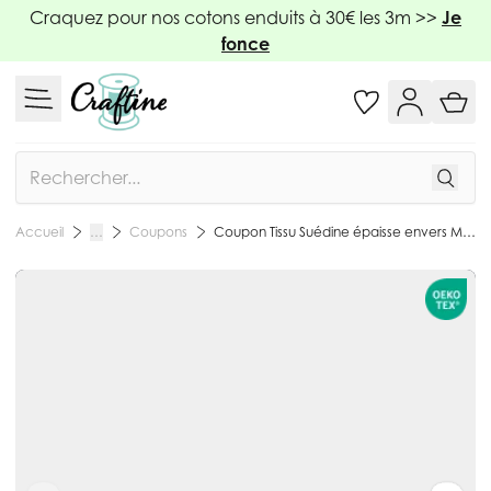
Allez au contenu
Craquez pour nos cotons enduits à 30€ les 3m >>
Je
fonce
Rechercher
Coupons
Coupon Tissu Suédine épaisse envers Mouton Bleu denim - Coupon de 20 cm
Accueil
…