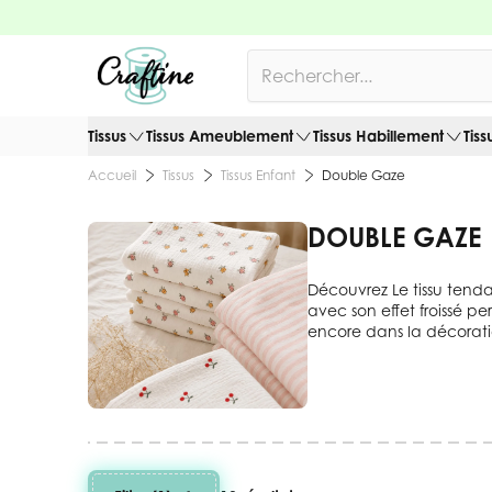
Allez au contenu
Rechercher
Tissus
Tissus Ameublement
Tissus Habillement
Tiss
Tissus
Tissus Enfant
Double Gaze
Accueil
DOUBLE GAZE
Découvrez Le tissu ten
avec son effet froissé p
encore dans la décoratio