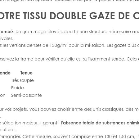
TRE TISSU DOUBLE GAZE DE 
 tombé
. Un grammage élevé apporte une structure nécessaire aux v
ivales.
iez les versions denses de 130g/m² pour la mi-saison. Les gazes plu
servez la trame pour vérifier qu'elle est suffisamment serrée. Cela
andé
Tenue
Très souple
Fluide
ion
Semi-cassante
r vos projets. Vous pouvez choisir entre des unis classiques, des
.
élection majeur. Il garantit l'
absence totale de substances chimi
culture.
 commander. Cette mesure, souvent comprise entre 130 et 140 cm, 