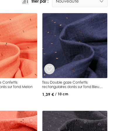
Trier par :
e Confettis
Tissu Double gaze Confettis
orés sur fond Melon
rectangulaires dorés sur fond Bleu
marine
1,39 €
/ 10 cm