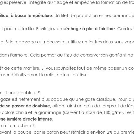
gles préserve l'intégrité du tissage et empêche la formation de tr
licat à basse température
. Un filet de protection est recommandé po
 pour ce textile. Privilégiez un
séchage à plat à l'air libre
. Gardez l
e. Si le repassage est nécessaire, utilisez un fer très doux sans vap
dans l'armoire. Cela permet au tissu de conserver son gonflant nat
térêt de cette matière. Si vous souhaitez tout de même passer un cou
ser définitivement le relief naturel du tissu.
e-t-il une doublure ?
 gaze est nettement plus opaque qu'une gaze classique. Pour la 
de se passer de doublure
, offrant ainsi un gain de temps et de lég
le coloris choisi et le grammage (souvent autour de 130 g/m²). Les
ne lumière directe intense
.
e à la machine ?
vant la coupe, car le coton peut rétrécir d'environ 2% au premier