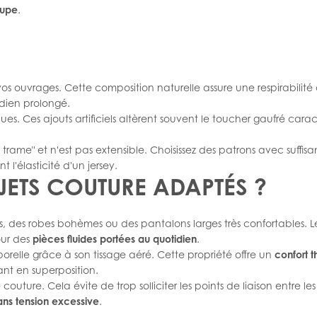
oupe
.
s ouvrages. Cette composition naturelle assure une respirabilité 
idien prolongé.
es. Ces ajouts artificiels altèrent souvent le toucher gaufré caract
t trame" et n'est pas extensible. Choisissez des patrons avec suf
l'élasticité d'un jersey.
JETS COUTURE ADAPTÉS ?
 des robes bohèmes ou des pantalons larges très confortables. Les
our des
pièces fluides portées au quotidien
.
relle grâce à son tissage aéré. Cette propriété offre un
confort 
lant en superposition.
couture. Cela évite de trop solliciter les points de liaison entre
ns tension excessive
.