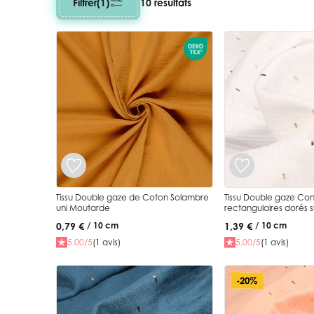
Filtrer
(1)
10 résultats
Tissu Double gaze de Coton Solambre
Tissu Double gaze Conf
uni Moutarde
rectangulaires dorés s
0,79 €
1,39 €
/ 10 cm
/ 10 cm
5.00/5
(1 avis)
5.00/5
(1 avis)
-20%