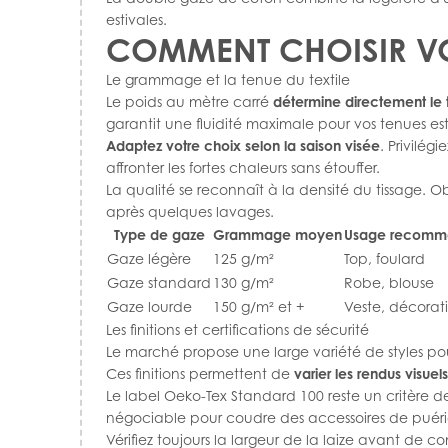
estivales.
COMMENT CHOISIR VO
Le grammage et la tenue du textile
Le poids au mètre carré
détermine directement le
garantit une fluidité maximale pour vos tenues est
Adaptez votre choix selon la saison visée
. Privilég
affronter les fortes chaleurs sans étouffer.
La qualité se reconnaît à la densité du tissage. Ob
après quelques lavages.
Type de gaze
Grammage moyen
Usage recomm
Gaze légère
125 g/m²
Top, foulard
Gaze standard
130 g/m²
Robe, blouse
Gaze lourde
150 g/m² et +
Veste, décorat
Les finitions et certifications de sécurité
Le marché propose une large variété de styles pou
Ces finitions permettent de
varier les rendus visuels
Le label Oeko-Tex Standard 100 reste un critère de s
négociable pour coudre des accessoires de puéri
Vérifiez toujours la largeur de la laize avant de