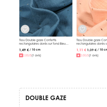
Tissu Double gaze Confettis
Tissu Double gaze Conf
rectangulaires dorés sur fond Bleu
rectangulaires dorés 
pétrole
nude
1,49 €
1,11 €
1,39 €
/ 10 cm
/ 10 c
2.00/5
(1 avis)
2.00/5
(1 avis)
DOUBLE GAZE