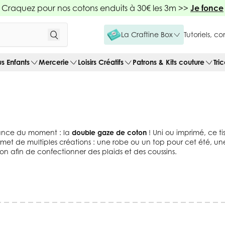
Craquez pour nos cotons enduits à 30€ les 3m >>
Je fonce
La Craftine Box
Tutoriels, c
us Enfants
Mercerie
Loisirs Créatifs
Patrons & Kits couture
Tri
dance du moment : la
double gaze de coton
! Uni ou imprimé, ce ti
ermet de multiples créations : une robe ou un top pour cet été, 
n afin de confectionner des plaids et des coussins.