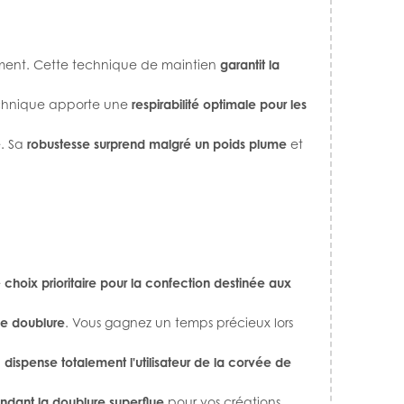
dement. Cette technique de maintien
garantit la
é technique apporte une
respirabilité optimale pour les
e. Sa
robustesse surprend malgré un poids plume
et
e
choix prioritaire pour la confection destinée aux
de doublure
. Vous gagnez un temps précieux lors
l
dispense totalement l'utilisateur de la corvée de
endant la doublure superflue
pour vos créations