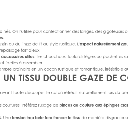
nés. On l'utilise pour confectionner des langes, des gigoteuses ou
ns
.
sin ou du linge de lit au style rustique. L'
aspect naturellement gauf
repassage fastidieux.
s accessoires utiles
. Les chouchous, foulards légers ou pochettes s
t faciles à assembler.
ambre ordinaire en un cocon rustique et romantique, irrésistible a
 UN TISSU DOUBLE GAZE DE 
avant toute découpe. Le coton rétrécit naturellement lors du pr
vos coutures. Préférez l'usage de
pinces de couture aux épingles cla
 4. Une
tension trop forte fera froncer le tissu
de manière disgracieuse.