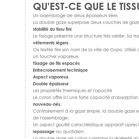
QU'EST-CE QUE LE TI
Un assemblage de deux épaisseurs liées
La double gaze superpose deux couches de gaze fi
stabilité du tissu fini
.
Le tissage présente une structure très aérée. Sa tr
vêtements légers
.
Ce textile tire son nom de la ville de Gaza. Util
un toucher vaporeux.
Tissage de fils espacés
Entrecroisement technique
Aspect vaporeux
Double épaisseur
Les propriétés thermiques et l'opacité
Le coton offre ici une forte capacité d'absorptio
nouveau-nés
.
Contrairement à la gaze simple, la double gaze
de l'assemblage.
Un aspect gaufré caractéristique apparaît après l
repassage
au quotidien.
La double gaze de coton combine la légèreté d'