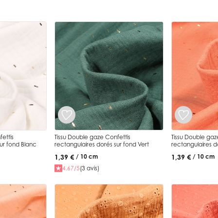
ettis
Tissu Double gaze Confettis
Tissu Double gaz
ur fond Blanc
rectangulaires dorés sur fond Vert
rectangulaires d
1,39 €
1,39 €
/ 10 cm
/ 10 cm
4.67/5
(3 avis)