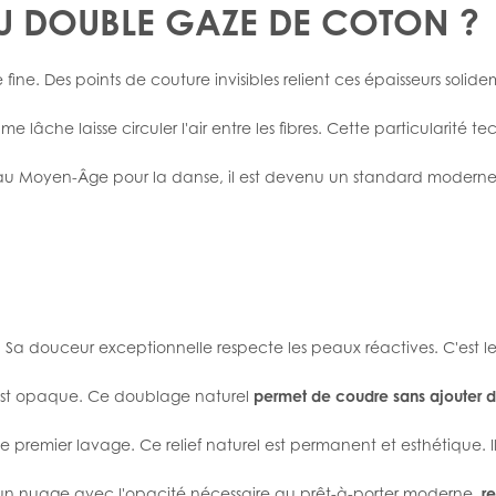
SSU DOUBLE GAZE DE COTON ?
ne. Des points de couture invisibles relient ces épaisseurs soli
ame lâche laisse circuler l'air entre les fibres. Cette particularit
isé au Moyen-Âge pour la danse, il est devenu un standard modern
n. Sa douceur exceptionnelle respecte les peaux réactives. C'est l
 est opaque. Ce doublage naturel
permet de coudre sans ajouter 
e premier lavage. Ce relief naturel est permanent et esthétique. I
un nuage avec l'opacité nécessaire au prêt-à-porter moderne,
r