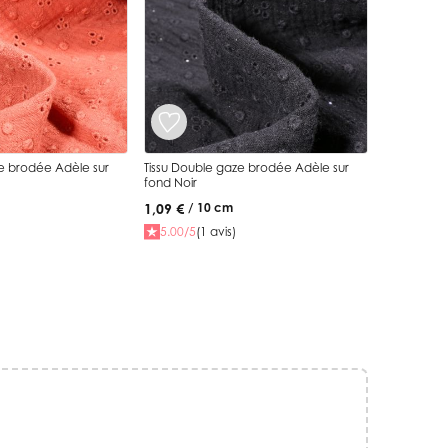
ze brodée Adèle sur
Tissu Double gaze brodée Adèle sur
fond Noir
1,09 €
/ 10 cm
5.00/5
(1 avis)