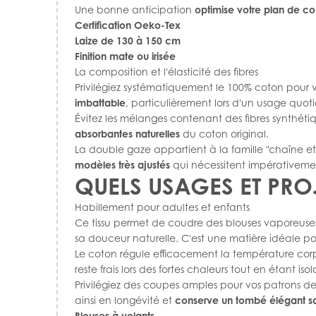
Une bonne anticipation
optimise votre plan de c
Certification Oeko-Tex
Laize de 130 à 150 cm
Finition mate ou irisée
La composition et l'élasticité des fibres
Privilégiez systématiquement le 100% coton pour vo
imbattable
, particulièrement lors d'un usage quot
Évitez les mélanges contenant des fibres synthétiqu
absorbantes naturelles
du coton original.
La double gaze appartient à la famille "chaîne e
modèles très ajustés
qui nécessitent impérativement 
QUELS USAGES ET PRO
Habillement pour adultes et enfants
Ce tissu permet de coudre des blouses vaporeuses,
sa douceur naturelle. C'est une matière idéale p
Le coton régule efficacement la température corpo
reste frais lors des fortes chaleurs tout en étant iso
Privilégiez des coupes amples pour vos patrons de 
ainsi en longévité et
conserve un tombé élégant sa
Blouses à volants