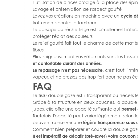
L'utilisation de pinces prodige à la place des épin
Lavage et préservation de l'aspect gaufré
Lavez vos créations en machine avec un
cycle dé
frottements contre le tambour.
Le passage au sèche-linge est formellement interdit
protéger l'éclat des couleurs.
Le relief gaufré fait tout le charme de cette matièr
fibres.
Pliez soigneusement vos vêtements sans les tasser 
et confortable durant des années
.
Le repassage n'est pas nécessaire
, c'est tout l'in
vapeur, et ne pressez pas trop fort pour ne pas écra
FAQ
Le tissu double gaze est-il transparent ou nécessit
Grâce à sa structure en deux couches, la double
jupes, elle offre une opacité suffisante qui
permet 
Toutefois, l'opacité peut varier légèrement selon 
peuvent conserver une
légère transparence sous u
Comment bien préparer et coudre la double gaz
Il est impératif de décatir (pré-laver) votre coupon
a