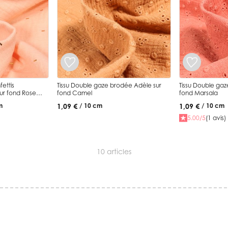
ettis
Tissu Double gaze brodée Adèle sur
Tissu Double ga
sur fond Rose
fond Camel
fond Marsala
1,09 €
1,09 €
m
/ 10 cm
/ 10 cm
5.00/5
(1 avis)
10
articles