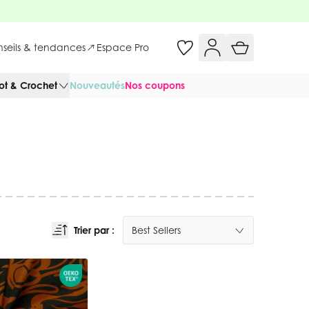
onseils & tendances
Espace Pro
cot & Crochet
Nouveautés
Nos coupons
Trier par :