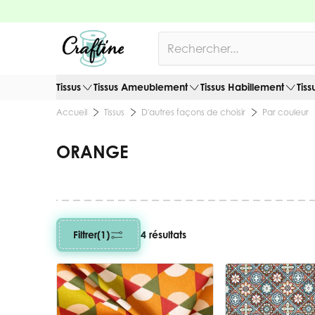
Allez au contenu
Rechercher
Tissus
Tissus Ameublement
Tissus Habillement
Tiss
Tissus
D'autres façons de choisir
Par couleur
Accueil
ORANGE
Filtrer
(1)
4 résultats