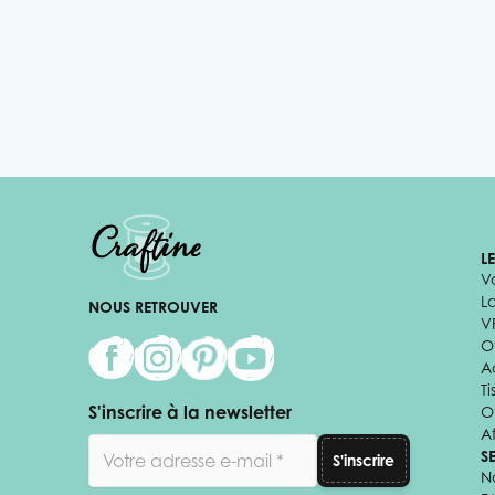
L
V
L
NOUS RETROUVER
V
Of
A
Ti
S'inscrire à la newsletter
O
Af
Adresse email
S
S'inscrire
N