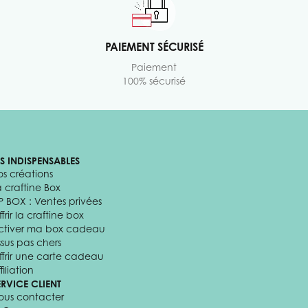
PAIEMENT SÉCURISÉ
Paiement
100% sécurisé
ES INDISPENSABLES
os créations
a craftine Box
P BOX : Ventes privées
frir la craftine box
ctiver ma box cadeau
ssus pas chers
ffrir une carte cadeau
filiation
ERVICE CLIENT
ous contacter