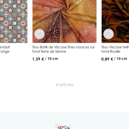
enduit
Tissu Batik de Viscose fines rosaces sur
Tissu Viscose twi
Orange
fond Terre de Sienne
fond Rouille
1,39 €
0,89 €
/ 10 cm
/ 10 cm
4
articles