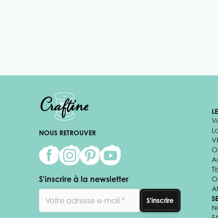
L
V
L
NOUS RETROUVER
V
Of
A
Ti
S'inscrire à la newsletter
O
Af
Adresse email
S
S'inscrire
N
F