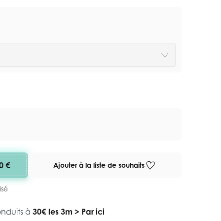
0 €
Ajouter à la liste de souhaits
isé
enduits à
30€ les 3m
>
Par ici