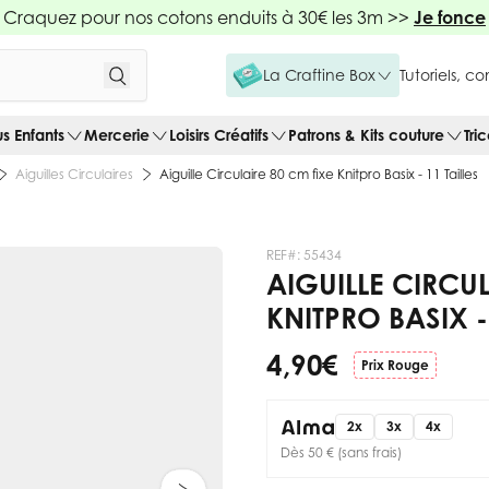
Craquez pour nos cotons enduits à 30€ les 3m >>
Je fonce
La Craftine Box
Tutoriels, c
us Enfants
Mercerie
Loisirs Créatifs
Patrons & Kits couture
Tri
Aiguilles Circulaires
Aiguille Circulaire 80 cm fixe Knitpro Basix - 11 Tailles
REF#:
55434
AIGUILLE CIRCUL
KNITPRO BASIX -
4,90 €
Prix Rouge
2x
3x
4x
Dès 50 € (sans frais)