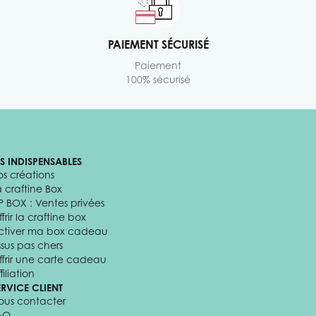
PAIEMENT SÉCURISÉ
Paiement
100% sécurisé
ES INDISPENSABLES
os créations
a craftine Box
P BOX : Ventes privées
frir la craftine box
ctiver ma box cadeau
ssus pas chers
ffrir une carte cadeau
filiation
ERVICE CLIENT
ous contacter
AQ