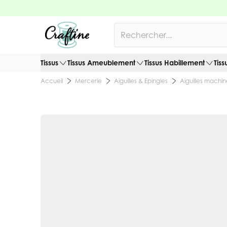
Allez au contenu
Rechercher
Tissus
Tissus Ameublement
Tissus Habillement
Tiss
Mercerie
Aiguilles & Epingles
Aiguilles machi
Accueil