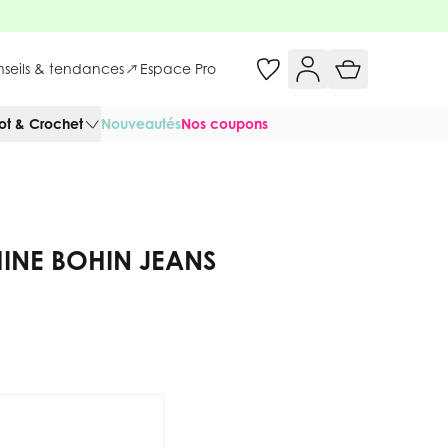
onseils & tendances
Espace Pro
cot & Crochet
Nouveautés
Nos coupons
INE BOHIN JEANS