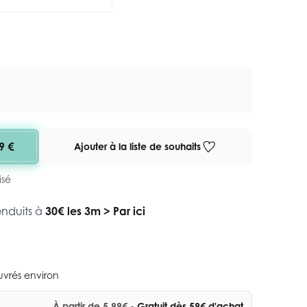
9 €
Ajouter à la liste de souhaits
isé
enduits à
30€ les 3m
>
Par ici
ouvrés environ
À partir de 5,99€
- Gratuit dès 59€ d'achat