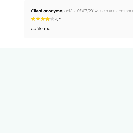
Client anonyme
publié le 07/07/2016
suite à une comman
4/5
conforme