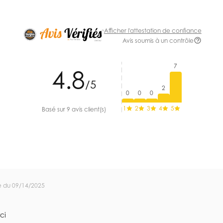
Afficher l'attestation de confiance
Avis soumis à un contrôle
7
4.8
/5
2
0
0
0
1
2
3
4
5
Basé sur 9 avis client(s)
 du 09/14/2025
ci