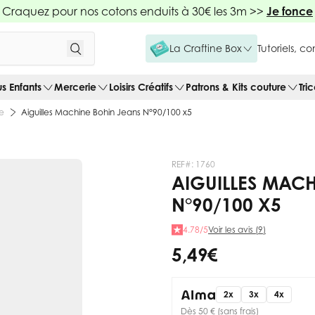
Craquez pour nos cotons enduits à 30€ les 3m >>
Je fonce
La Craftine Box
Tutoriels, c
us Enfants
Mercerie
Loisirs Créatifs
Patrons & Kits couture
Tri
ne
Aiguilles Machine Bohin Jeans N°90/100 x5
REF#:
1760
AIGUILLES MACH
N°90/100 X5
4.78/5
Voir les avis (9)
5,49 €
2x
3x
4x
Dès 50 € (sans frais)