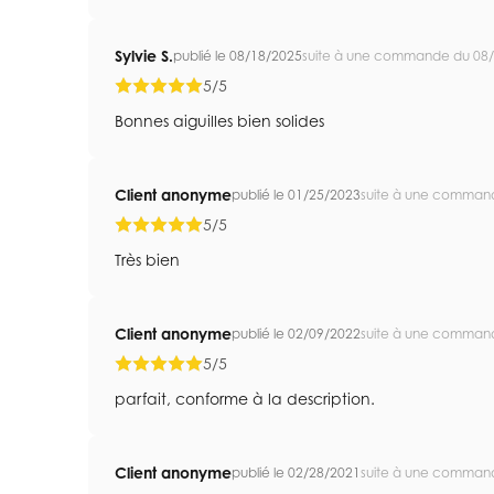
Sylvie S.
publié le 08/18/2025
suite à une commande du 08
5/5
Bonnes aiguilles bien solides
Client anonyme
publié le 01/25/2023
suite à une comman
5/5
Très bien
Client anonyme
publié le 02/09/2022
suite à une comman
5/5
parfait, conforme à la description.
Client anonyme
publié le 02/28/2021
suite à une comman