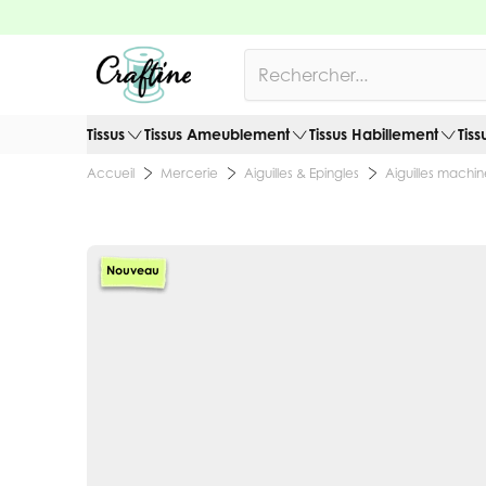
Allez au contenu
Rechercher
Tissus
Tissus Ameublement
Tissus Habillement
Tiss
Mercerie
Aiguilles & Epingles
Aiguilles machi
Accueil
Nouveau