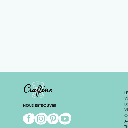
L
V
L
NOUS RETROUVER
V
Of
A
Ti