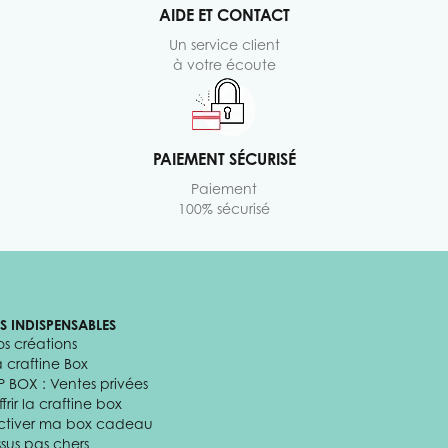
AIDE ET CONTACT
Un service client
à votre écoute
PAIEMENT SÉCURISÉ
Paiement
100% sécurisé
ES INDISPENSABLES
os créations
a craftine Box
P BOX : Ventes privées
frir la craftine box
ctiver ma box cadeau
ssus pas chers