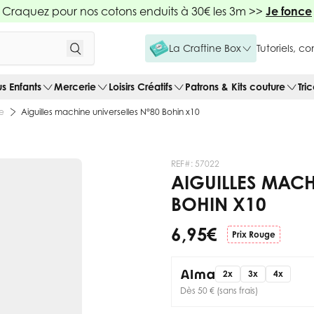
Craquez pour nos cotons enduits à 30€ les 3m >>
Je fonce
La Craftine Box
Tutoriels, c
us Enfants
Mercerie
Loisirs Créatifs
Patrons & Kits couture
Tri
ne
Aiguilles machine universelles N°80 Bohin x10
REF#:
57022
AIGUILLES MACH
BOHIN X10
6,95 €
Prix Rouge
2x
3x
4x
Dès 50 € (sans frais)