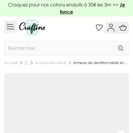
Allez au contenu
Craquez pour nos cotons enduits à 30€ les 3m >>
Je
fonce
Rechercher
Accessoires bébé
Anneau de dentition bébé en bois Com'1 idée - Coeur
Accueil
…