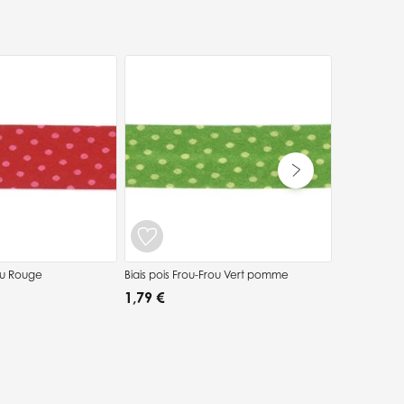
rou Rouge
Biais pois Frou-Frou Vert pomme
Biais étoile
1,79 €
1,79 €
5.00/5
(1 a