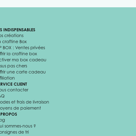
ES INDISPENSABLES
os créations
a craftine Box
P BOX : Ventes privées
frir la craftine box
ctiver ma box cadeau
ssus pas chers
ffrir une carte cadeau
filiation
ERVICE CLIENT
ous contacter
AQ
odes et frais de livraison
oyens de paiement
 PROPOS
log
ui sommes-nous ?
onsignes de tri