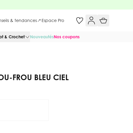
onseils & tendances
Espace Pro
cot & Crochet
Nouveautés
Nos coupons
ROU-FROU BLEU CIEL