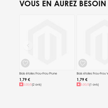
VOUS EN AUREZ BESOIN
Press to skip carousel
Biais étoiles Frou-Frou Prune
Biais étoiles Frou-Fro
1,79 €
1,79 €
5.00/5
(2 avis)
5.00/5
(1 avis)