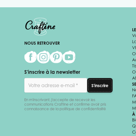
L
V
L
NOUS RETROUVER
V
Of
A
Ti
S'inscrire à la newsletter
O
Af
Adresse email
S
S'inscrire
N
F
En m'inscrivant, j'accepte de recevoir les
M
communications Craftine et confirme avoir pris
M
connaissance de la politique de confidentialité
À
B
Q
C