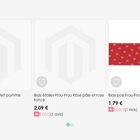
u Vert pomme
Biais étoiles Frou-Frou Rose pâle et rose
Biais pois Frou-F
foncé
1,79 €
2,09 €
5.00/5
(1 avis)
5.00/5
(1 avis)