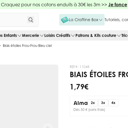
Craquez pour nos cotons enduits à 30€ les 3m >>
Je fonce
La Craftine Box
Tutoriels, c
us Enfants
Mercerie
Loisirs Créatifs
Patrons & Kits couture
Tri
Biais étoiles Frou-Frou Bleu ciel
REF#:
11048
BIAIS ÉTOILES F
1,79 €
2x
3x
4x
Dès 50 € (sans frais)