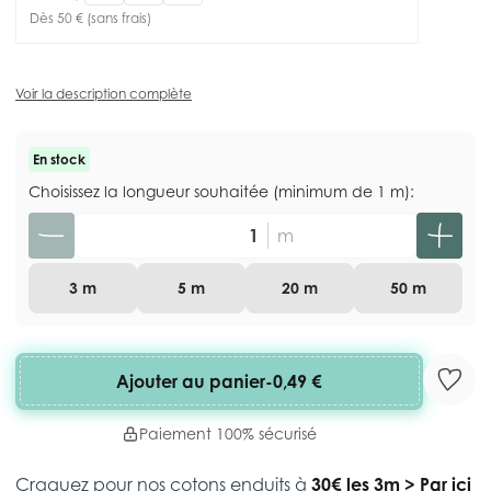
Dès 50 € (sans frais)
Voir la description complète
En stock
Choisissez la longueur souhaitée (minimum de 1 m):
Quantité
m
3 m
5 m
20 m
50 m
Ajouter au panier
-
0,49 €
Paiement 100% sécurisé
Craquez pour nos cotons enduits à
30€ les 3m
>
Par ici