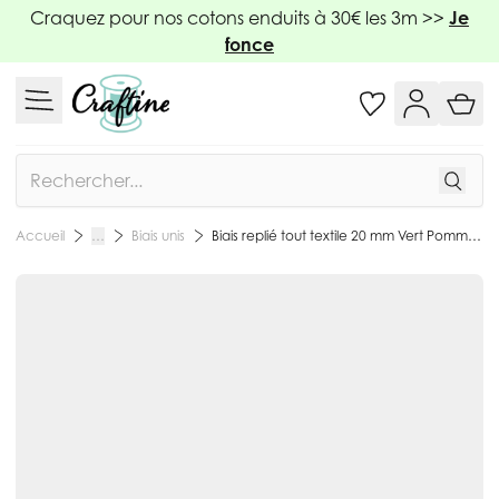
Allez au contenu
Craquez pour nos cotons enduits à 30€ les 3m >>
Je
fonce
Rechercher
Biais unis
Biais replié tout textile 20 mm Vert Pomme x1m
Accueil
…