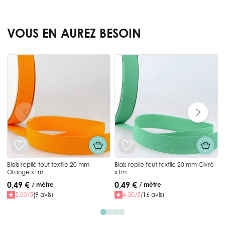
VOUS EN AUREZ BESOIN
Press to skip carousel
B
c
Biais replié tout textile 20 mm
Biais replié tout textile 20 mm Givré
Orange x1m
x1m
0,49 €
0,49 €
/ mètre
/ mètre
5.00/5
(9 avis)
4.50/5
(16 avis)