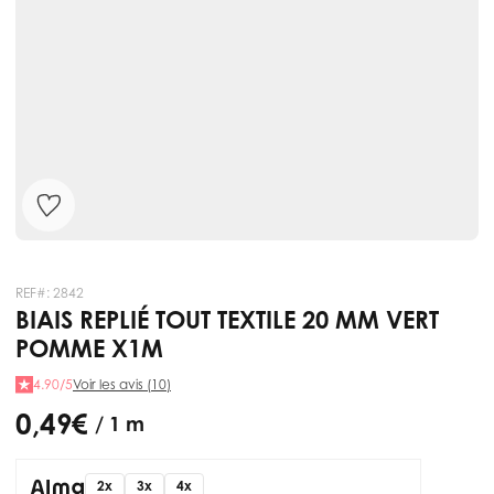
REF#:
2842
BIAIS REPLIÉ TOUT TEXTILE 20 MM VERT
POMME X1M
4.90/5
Voir les avis (10)
0,49 €
/ 1 m
2x
3x
4x