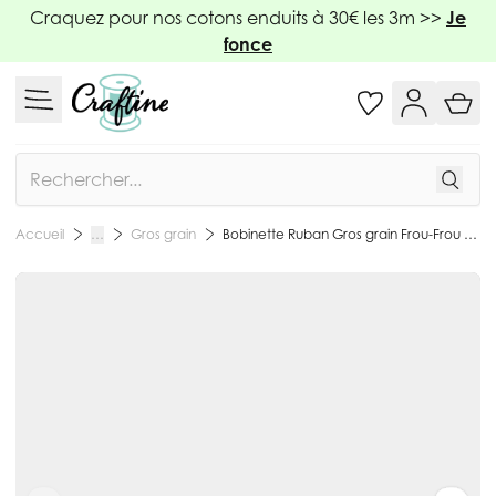
Allez au contenu
Craquez pour nos cotons enduits à 30€ les 3m >>
Je
fonce
Rechercher
Gros grain
Bobinette Ruban Gros grain Frou-Frou Prune délicate - 25 mm x 5 mètres
Accueil
…