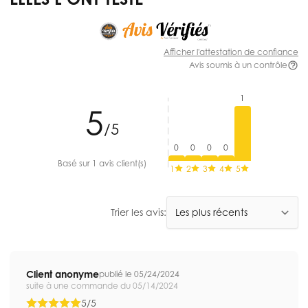
Afficher l'attestation de confiance
Avis soumis à un contrôle
1
5
/5
0
0
0
0
Basé sur 1 avis client(s)
1
2
3
4
5
Trier les avis:
Client anonyme
publié le 05/24/2024
suite à une commande du 05/14/2024
5/5