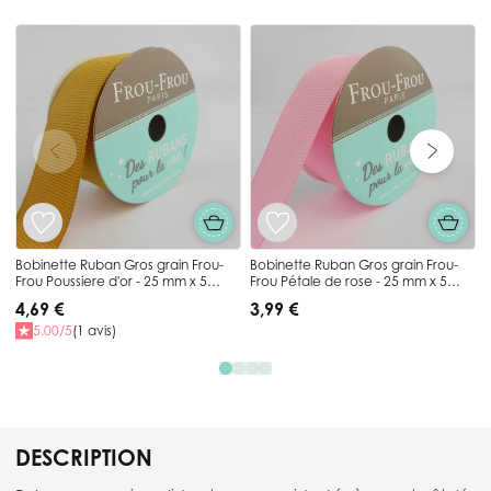
Press to skip carousel
B
F
Bobinette Ruban Gros grain Frou-
Bobinette Ruban Gros grain Frou-
Frou Poussiere d'or - 25 mm x 5
Frou Pétale de rose - 25 mm x 5
mètres
mètres
4,69 €
3,99 €
5.00/5
(1 avis)
DESCRIPTION