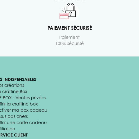
PAIEMENT SÉCURISÉ
Paiement
100% sécurisé
ES INDISPENSABLES
os créations
a craftine Box
P BOX : Ventes privées
frir la craftine box
ctiver ma box cadeau
ssus pas chers
ffrir une carte cadeau
filiation
ERVICE CLIENT