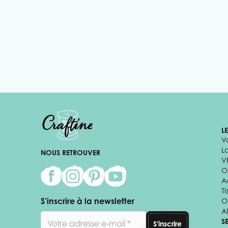
L
V
L
NOUS RETROUVER
V
Of
A
Ti
S'inscrire à la newsletter
O
Af
Adresse email
S
S'inscrire