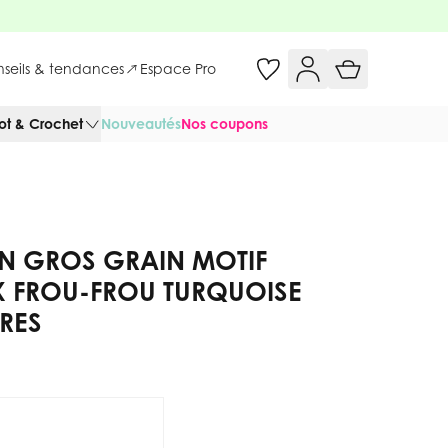
onseils & tendances
Espace Pro
cot & Crochet
Nouveautés
Nos coupons
AN GROS GRAIN MOTIF
X FROU-FROU TURQUOISE
TRES