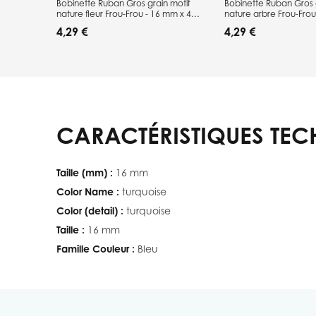
Bobinette Ruban Gros grain motif
Bobinette Ruban Gros 
nature fleur Frou-Frou - 16 mm x 4
nature arbre Frou-Frou
mètres
mètres
4,29 €
4,29 €
CARACTÉRISTIQUES TEC
Taille (mm) :
16 mm
Color Name :
turquoise
Color (detail) :
turquoise
Taille :
16 mm
Famille Couleur :
Bleu