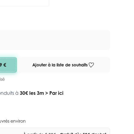
9 €
Ajouter à la liste de souhaits
isé
enduits à
30€ les 3m
>
Par ici
ouvrés environ