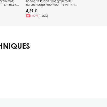
grain motif
Bobinette Ruban Gros grain motif
 - 16 mm x 4
nature nuage Frou-Frou - 16 mm x 4
mètres
4,29 €
5.00/5
(1 avis)
HNIQUES