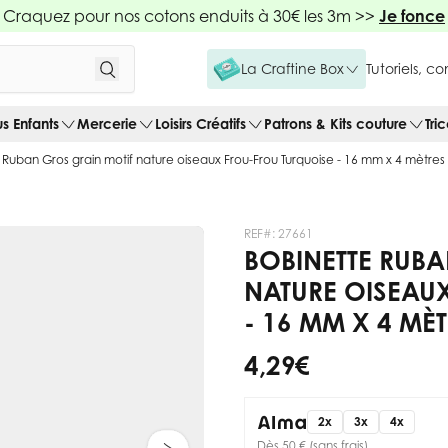
Craquez pour nos cotons enduits à 30€ les 3m >>
Je fonce
La Craftine Box
Tutoriels, c
us Enfants
Mercerie
Loisirs Créatifs
Patrons & Kits couture
Tri
 Ruban Gros grain motif nature oiseaux Frou-Frou Turquoise - 16 mm x 4 mètres
REF#:
27661
BOBINETTE RUB
NATURE OISEAU
- 16 MM X 4 MÈ
4,29 €
2x
3x
4x
Dès 50 € (sans frais)