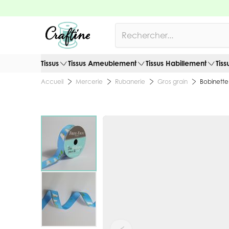
Allez au contenu
Rechercher
Tissus
Tissus Ameublement
Tissus Habillement
Tiss
Mercerie
Rubanerie
Gros grain
Bobinette
Accueil