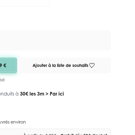
9 €
Ajouter à la liste de souhaits
isé
enduits à
30€ les 3m
>
Par ici
ouvrés environ