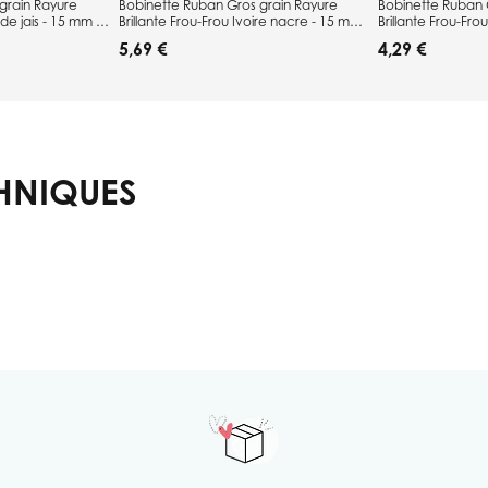
grain Rayure
Bobinette Ruban Gros grain Rayure
Bobinette Ruban 
 de jais - 15 mm x
Brillante Frou-Frou Ivoire nacre - 15 mm
Brillante Frou-Fr
x 4 mètres
4 mètres
5,69 €
4,29 €
HNIQUES