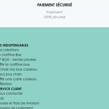
PAIEMENT SÉCURISÉ
Paiement
100% sécurisé
ES INDISPENSABLES
os créations
a craftine Box
P BOX : Ventes privées
frir la craftine box
ctiver ma box cadeau
ssus pas chers
ffrir une carte cadeau
filiation
ERVICE CLIENT
ous contacter
AQ
odes et frais de livraison
oyens de paiement