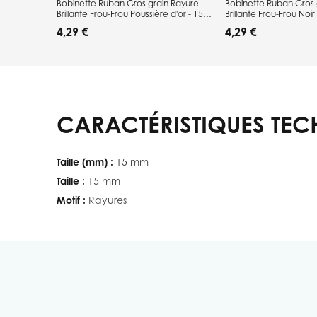
Bobinette Ruban Gros grain Rayure
Bobinette Ruban Gros 
Brillante Frou-Frou Poussière d'or - 15
Brillante Frou-Frou Noir
mm x 4 mètres
4 mètres
4,29 €
4,29 €
CARACTÉRISTIQUES TEC
Taille (mm) :
15 mm
Taille :
15 mm
Motif :
Rayures