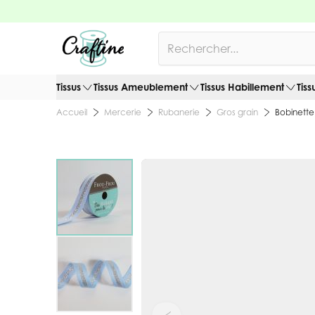
Allez au contenu
Rechercher
Tissus
Tissus Ameublement
Tissus Habillement
Tiss
Mercerie
Rubanerie
Gros grain
Bobinette
Accueil