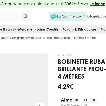
Craquez pour nos cotons enduits à 30€ les 3m >>
Je fonce
La Craftine Box
Tutoriels, c
us Enfants
Mercerie
Loisirs Créatifs
Patrons & Kits couture
Tri
 Ruban Gros grain Rayure Brillante Frou-Frou Céleste - 15 mm x 4 mètres
REF#:
27681
BOBINETTE RUB
BRILLANTE FROU
4 MÈTRES
4,29 €
2x
3x
4x
Dès 50 € (sans frais)