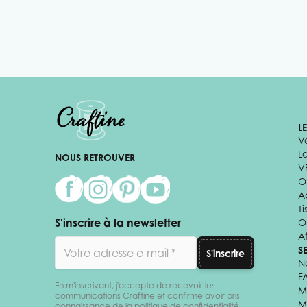
L
V
L
NOUS RETROUVER
V
Of
A
Ti
S'inscrire à la newsletter
O
Af
Adresse email
S
S'inscrire
N
F
En m'inscrivant, j'accepte de recevoir les
M
communications Craftine et confirme avoir pris
M
connaissance de la politique de confidentialité