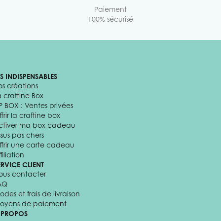
Paiement
100% sécurisé
ES INDISPENSABLES
os créations
a craftine Box
P BOX : Ventes privées
frir la craftine box
ctiver ma box cadeau
ssus pas chers
ffrir une carte cadeau
filiation
ERVICE CLIENT
ous contacter
AQ
odes et frais de livraison
oyens de paiement
 PROPOS