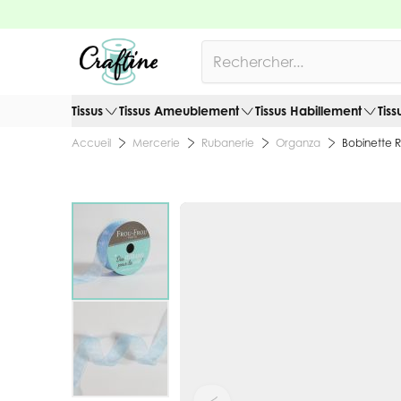
Allez au contenu
Rechercher
Tissus
Tissus Ameublement
Tissus Habillement
Tiss
Mercerie
Rubanerie
Organza
Bobinette 
Accueil