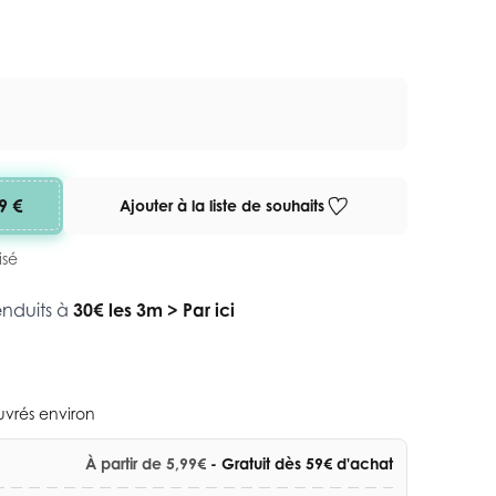
9 €
Ajouter à la liste de souhaits
isé
enduits à
30€ les 3m
>
Par ici
ouvrés environ
À partir de 5,99€
- Gratuit dès 59€ d'achat