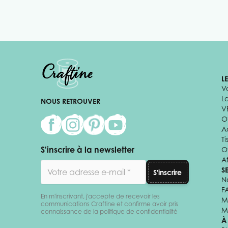
L
V
L
NOUS RETROUVER
V
Of
A
Ti
S'inscrire à la newsletter
O
Af
Adresse email
S
S'inscrire
N
F
En m'inscrivant, j'accepte de recevoir les
M
communications Craftine et confirme avoir pris
M
connaissance de la politique de confidentialité
À