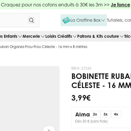
Craquez pour nos cotons enduits à 30€ les 3m >>
Je fonce
La Craftine Box
Tutoriels, c
us Enfants
Mercerie
Loisirs Créatifs
Patrons & Kits couture
Tri
Ruban Organza Frou-Frou Céleste - 16 mm x 8 mètres
REF#:
27545
BOBINETTE RUB
CÉLESTE - 16 MM
3,99 €
2x
3x
4x
Dès 50 € (sans frais)