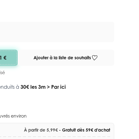
1 €
Ajouter à la liste de souhaits
isé
enduits à
30€ les 3m
>
Par ici
ouvrés environ
À partir de 5,99€
- Gratuit dès 59€ d'achat