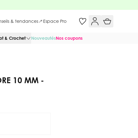
onseils & tendances
Espace Pro
cot & Crochet
Nouveautés
Nos coupons
RE 10 MM -