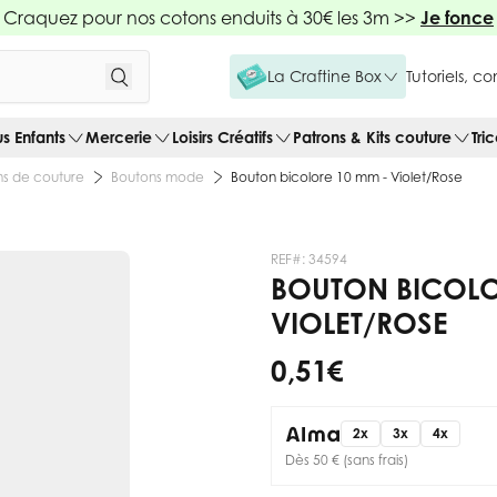
Craquez pour nos cotons enduits à 30€ les 3m >>
Je fonce
La Craftine Box
Tutoriels, c
us Enfants
Mercerie
Loisirs Créatifs
Patrons & Kits couture
Tri
s de couture
Boutons mode
Bouton bicolore 10 mm - Violet/Rose
REF#:
34594
BOUTON BICOLO
VIOLET/ROSE
0,51 €
2x
3x
4x
Dès 50 € (sans frais)