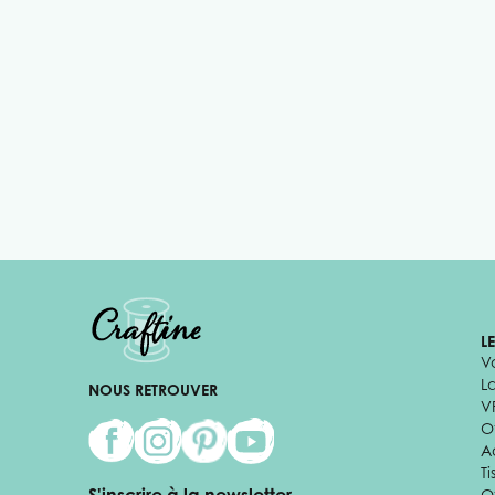
L
V
L
NOUS RETROUVER
V
Of
A
Ti
O