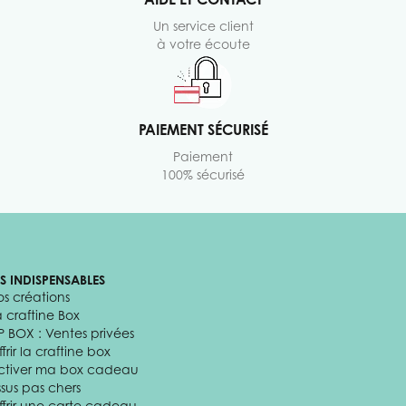
Un service client
à votre écoute
PAIEMENT SÉCURISÉ
Paiement
100% sécurisé
ES INDISPENSABLES
os créations
a craftine Box
P BOX : Ventes privées
frir la craftine box
ctiver ma box cadeau
ssus pas chers
ffrir une carte cadeau