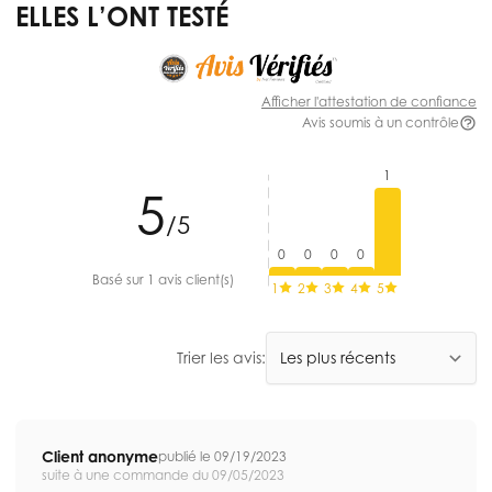
ELLES L’ONT TESTÉ
Afficher l'attestation de confiance
Avis soumis à un contrôle
1
5
/5
0
0
0
0
Basé sur 1 avis client(s)
1
2
3
4
5
Trier les avis:
Client anonyme
publié le 09/19/2023
suite à une commande du 09/05/2023