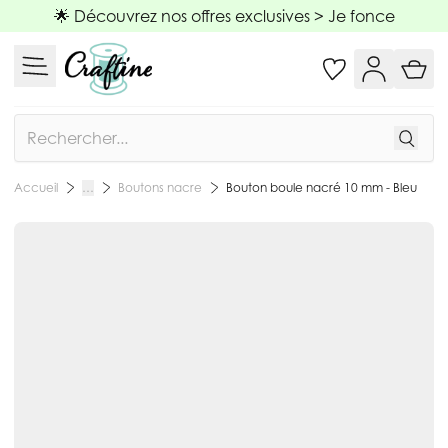
Allez au contenu
🌟 Découvrez nos offres exclusives >
Je fonce
Rechercher
Boutons nacre
Bouton boule nacré 10 mm - Bleu
Accueil
…