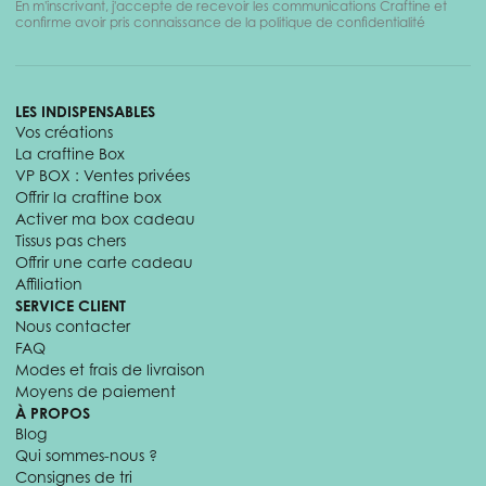
En m'inscrivant, j'accepte de recevoir les communications Craftine et
confirme avoir pris connaissance de la politique de confidentialité
LES INDISPENSABLES
Vos créations
La craftine Box
VP BOX : Ventes privées
Offrir la craftine box
Activer ma box cadeau
Tissus pas chers
Offrir une carte cadeau
Affiliation
SERVICE CLIENT
Nous contacter
FAQ
Modes et frais de livraison
Moyens de paiement
À PROPOS
Blog
Qui sommes-nous ?
Consignes de tri