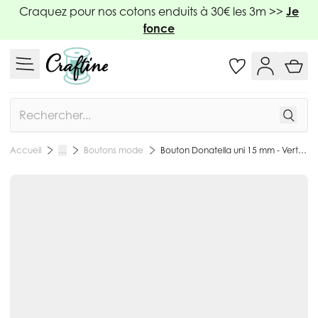
Allez au contenu
Craquez pour nos cotons enduits à 30€ les 3m >>
Je
fonce
Rechercher
Boutons mode
Bouton Donatella uni 15 mm - Vert anis
Accueil
…