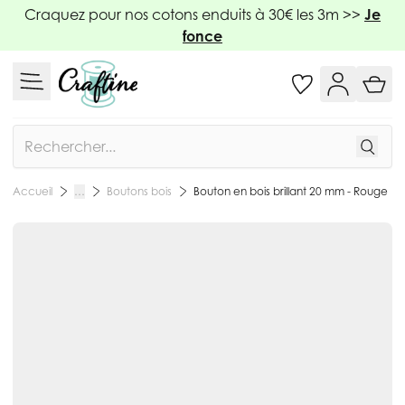
Allez au contenu
Craquez pour nos cotons enduits à 30€ les 3m >>
Je
fonce
Rechercher
Boutons bois
Bouton en bois brillant 20 mm - Rouge
Accueil
…