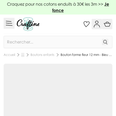
Allez au contenu
Craquez pour nos cotons enduits à 30€ les 3m >>
Je
fonce
Rechercher
Boutons enfants
Bouton forme fleur 12 mm - Bleu marine
Accueil
…