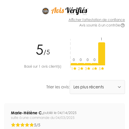
Afficher l'attestation de confiance
Avis soumis à un contrôle
1
5
/5
0
0
0
0
Basé sur 1 avis client(s)
1
2
3
4
5
Trier les avis:
Marie-Hélène C.
publié le 04/14/2025
suite à une commande du 04/03/2025
5/5