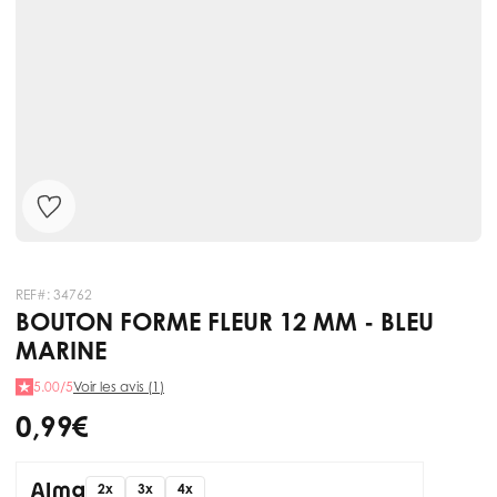
REF#:
34762
BOUTON FORME FLEUR 12 MM - BLEU
MARINE
5.00/5
Voir les avis (1)
0,99 €
2x
3x
4x