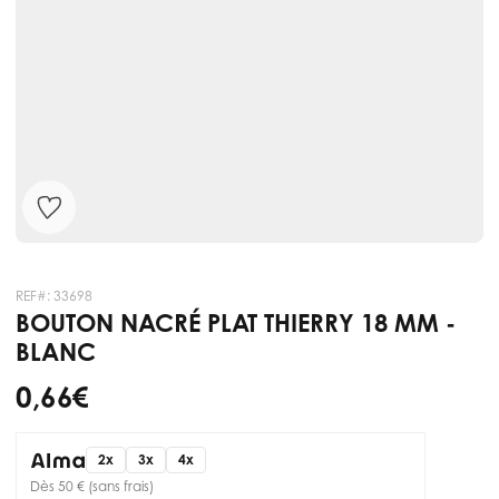
REF#:
33698
BOUTON NACRÉ PLAT THIERRY 18 MM -
BLANC
0,66 €
2x
3x
4x
Dès 50 € (sans frais)