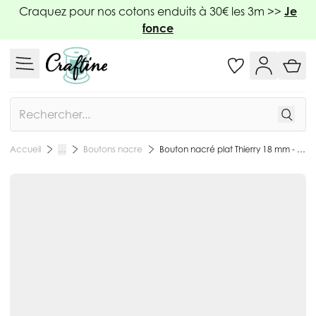
Allez au contenu
Craquez pour nos cotons enduits à 30€ les 3m >>
Je
fonce
Rechercher
Boutons nacre
Bouton nacré plat Thierry 18 mm - Blanc
Accueil
…