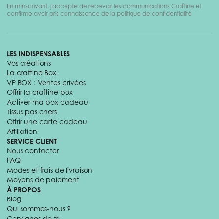
En m'inscrivant, j'accepte de recevoir les communications Craftine et
confirme avoir pris connaissance de la politique de confidentialité
LES INDISPENSABLES
Vos créations
La craftine Box
VP BOX : Ventes privées
Offrir la craftine box
Activer ma box cadeau
Tissus pas chers
Offrir une carte cadeau
Affiliation
SERVICE CLIENT
Nous contacter
FAQ
Modes et frais de livraison
Moyens de paiement
À PROPOS
Blog
Qui sommes-nous ?
Consignes de tri