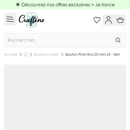
Allez au contenu
🌟 Découvrez nos offres exclusives >
Je fonce
Rechercher
Boutons mode
Bouton Prym Eva 20 mm x3 - Vert
Accueil
…