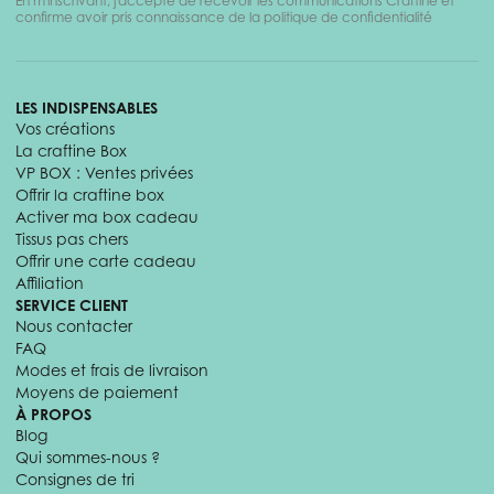
En m'inscrivant, j'accepte de recevoir les communications Craftine et
confirme avoir pris connaissance de la politique de confidentialité
LES INDISPENSABLES
Vos créations
La craftine Box
VP BOX : Ventes privées
Offrir la craftine box
Activer ma box cadeau
Tissus pas chers
Offrir une carte cadeau
Affiliation
SERVICE CLIENT
Nous contacter
FAQ
Modes et frais de livraison
Moyens de paiement
À PROPOS
Blog
Qui sommes-nous ?
Consignes de tri