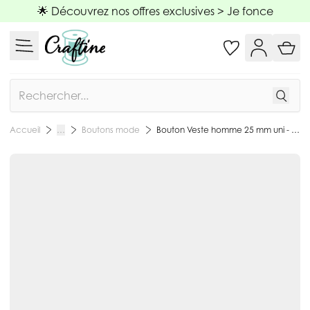
Allez au contenu
🌟 Découvrez nos offres exclusives >
Je fonce
Rechercher
Boutons mode
Bouton Veste homme 25 mm uni - Blanc
Accueil
…