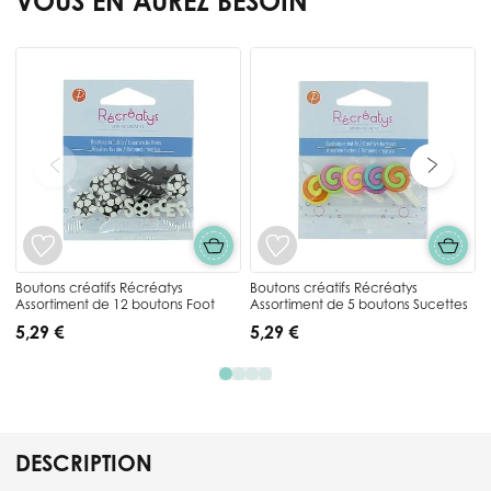
VOUS EN AUREZ BESOIN
Press to skip carousel
B
Boutons créatifs Récréatys
Boutons créatifs Récréatys
Assortiment de 12 boutons Foot
Assortiment de 5 boutons Sucettes
5,29 €
5,29 €
DESCRIPTION