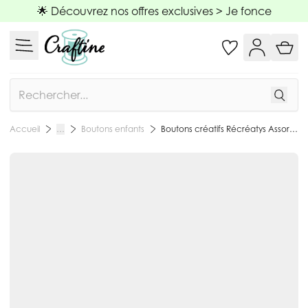
Allez au contenu
🌟 Découvrez nos offres exclusives >
Je fonce
Rechercher
Boutons enfants
Boutons créatifs Récréatys Assortiment de 12 boutons Etoiles brillantes
Accueil
…