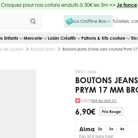
Craquez pour nos cotons enduits à 30€ les 3m >>
Je fonce
La Craftine Box
Tutoriels, c
us Enfants
Mercerie
Loisirs Créatifs
Patrons & Kits couture
Tri
s de couture
Boutons jeans
Boutons jeans à river sans couture Prym 1
REF#:
15244
BOUTONS JEANS
PRYM 17 MM BR
5.00/5
Voir les avis (1)
6,90 €
Prix Rouge
2x
3x
4x
Dès 50 € (sans frais)