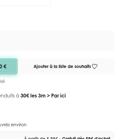
0 €
Ajouter à la liste de souhaits
isé
enduits à
30€ les 3m
>
Par ici
ouvrés environ
À partir de 5,99€
- Gratuit dès 59€ d'achat