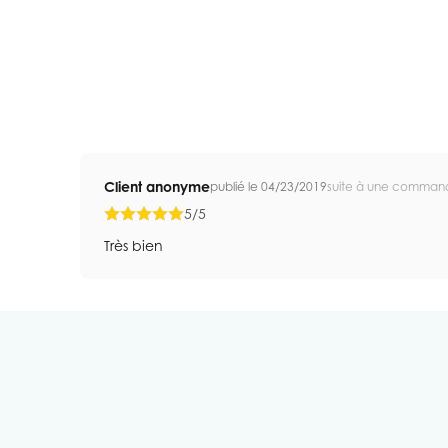
Client anonyme
publié le 04/23/2019
suite à une comman
5/5
Très bien