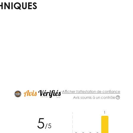
HNIQUES
Afficher l'attestation de confiance
Avis soumis à un contrôle
1
5
/5