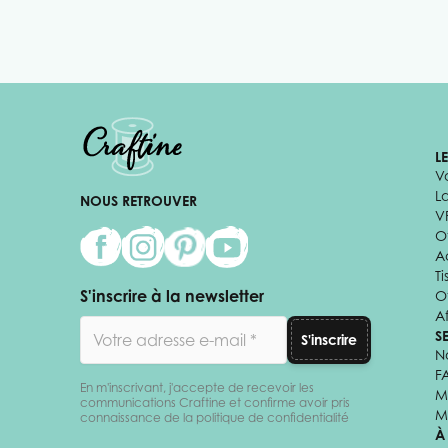
L
V
L
NOUS RETROUVER
V
Of
A
Ti
S'inscrire à la newsletter
O
Af
Adresse email
S
S'inscrire
N
F
En m'inscrivant, j'accepte de recevoir les
M
communications Craftine et confirme avoir pris
M
connaissance de la politique de confidentialité
À