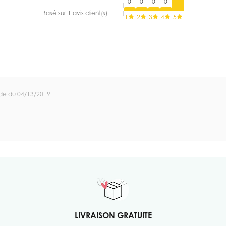
0
0
0
0
Basé sur 1 avis client(s)
1
2
3
4
5
de du 04/13/2019
LIVRAISON GRATUITE