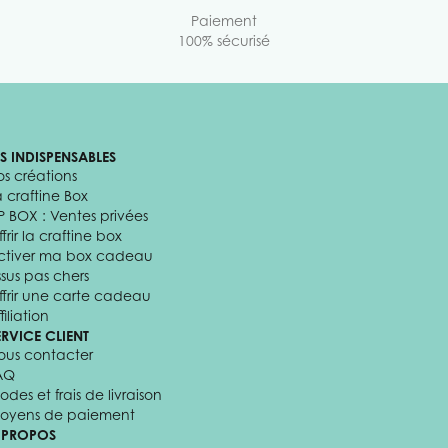
Paiement
100% sécurisé
ES INDISPENSABLES
os créations
a craftine Box
P BOX : Ventes privées
frir la craftine box
ctiver ma box cadeau
ssus pas chers
ffrir une carte cadeau
filiation
ERVICE CLIENT
ous contacter
AQ
odes et frais de livraison
oyens de paiement
 PROPOS