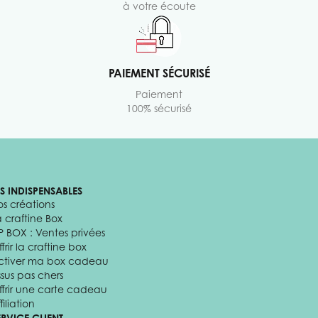
à votre écoute
PAIEMENT SÉCURISÉ
Paiement
100% sécurisé
ES INDISPENSABLES
os créations
a craftine Box
P BOX : Ventes privées
frir la craftine box
ctiver ma box cadeau
ssus pas chers
ffrir une carte cadeau
filiation
ERVICE CLIENT