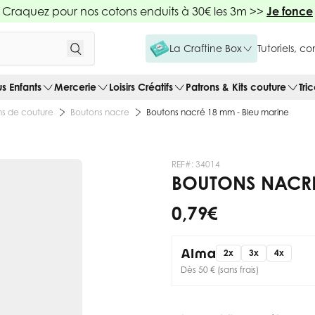
Craquez pour nos cotons enduits à 30€ les 3m >>
Je fonce
La Craftine Box
Tutoriels, c
us Enfants
Mercerie
Loisirs Créatifs
Patrons & Kits couture
Tri
s de couture
Boutons nacre
Boutons nacré 18 mm - Bleu marine
REF#:
34014
BOUTONS NACRÉ
0,79 €
2x
3x
4x
Dès 50 € (sans frais)