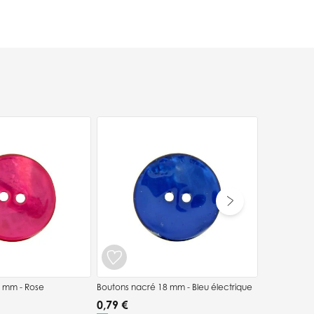
Boutons nac
0,79 €
8 mm - Rose
Boutons nacré 18 mm - Bleu électrique
0,79 €