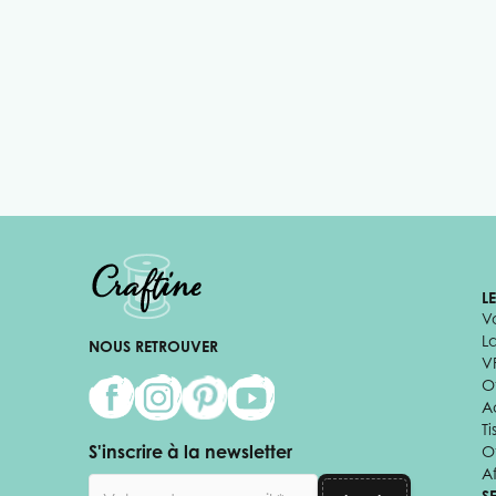
L
V
L
NOUS RETROUVER
V
Of
A
Ti
S'inscrire à la newsletter
O
Af
Adresse email
S