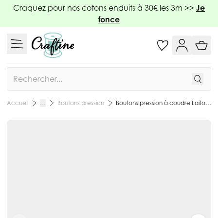
Allez au contenu
Craquez pour nos cotons enduits à 30€ les 3m >>
Je
fonce
Rechercher
Boutons pression
Boutons pression à coudre Laiton Prym Or rose - 3 tailles
Accueil
…