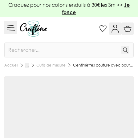
Allez au contenu
Craquez pour nos cotons enduits à 30€ les 3m >>
Je
fonce
Rechercher
Outils de mesure
Centimètres couture avec bouton pression - 1m50
Accueil
…