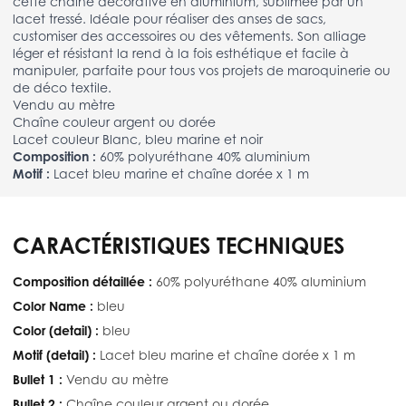
cette chaîne décorative en aluminium, sublimée par un
lacet tressé. Idéale pour réaliser des anses de sacs,
customiser des accessoires ou des vêtements. Son alliage
léger et résistant la rend à la fois esthétique et facile à
manipuler, parfaite pour tous vos projets de maroquinerie ou
de déco textile.
Vendu au mètre
Chaîne couleur argent ou dorée
Lacet couleur Blanc, bleu marine et noir
Composition :
60% polyuréthane 40% aluminium
Motif :
Lacet bleu marine et chaîne dorée x 1 m
CARACTÉRISTIQUES TECHNIQUES
Composition détaillée :
60% polyuréthane 40% aluminium
Color Name :
bleu
Color (detail) :
bleu
Motif (detail) :
Lacet bleu marine et chaîne dorée x 1 m
Bullet 1 :
Vendu au mètre
Bullet 2 :
Chaîne couleur argent ou dorée