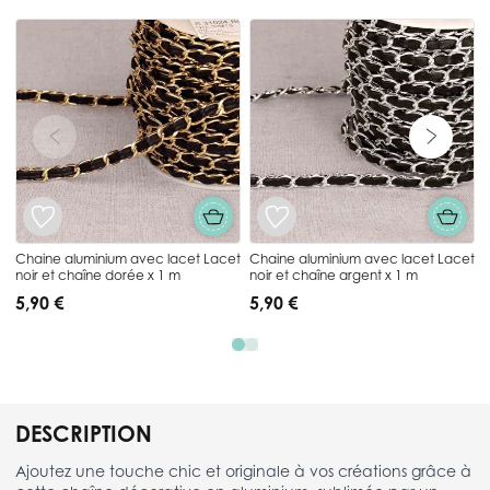
Press to skip carousel
b
Chaine aluminium avec lacet Lacet
Chaine aluminium avec lacet Lacet
noir et chaîne dorée x 1 m
noir et chaîne argent x 1 m
5,90 €
5,90 €
DESCRIPTION
Ajoutez une touche chic et originale à vos créations grâce à