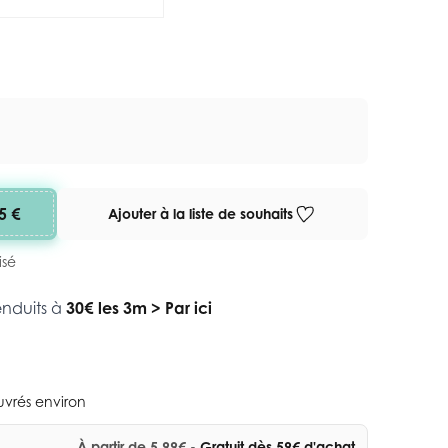
5 €
Ajouter à la liste de souhaits
isé
enduits à
30€ les 3m
>
Par ici
ouvrés environ
À partir de 5,99€
- Gratuit dès 59€ d'achat