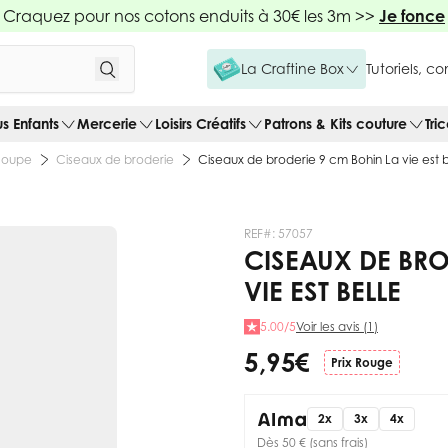
Craquez pour nos cotons enduits à 30€ les 3m >>
Je fonce
La Craftine Box
Tutoriels, c
us Enfants
Mercerie
Loisirs Créatifs
Patrons & Kits couture
Tri
 coupe
Ciseaux de broderie
Ciseaux de broderie 9 cm Bohin La vie est b
REF#:
57057
CISEAUX DE BRO
VIE EST BELLE
5.00/5
Voir les avis (1)
5,95 €
Prix Rouge
2x
3x
4x
Dès 50 € (sans frais)