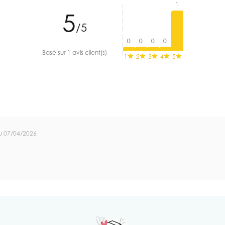
1
5
/5
0
0
0
0
Basé sur 1 avis client(s)
1
2
3
4
5
u 07/04/2026