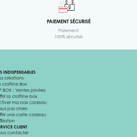
PAIEMENT SÉCURISÉ
Paiement
100% sécurisé
ES INDISPENSABLES
os créations
a craftine Box
P BOX : Ventes privées
frir la craftine box
ctiver ma box cadeau
ssus pas chers
ffrir une carte cadeau
filiation
ERVICE CLIENT
ous contacter