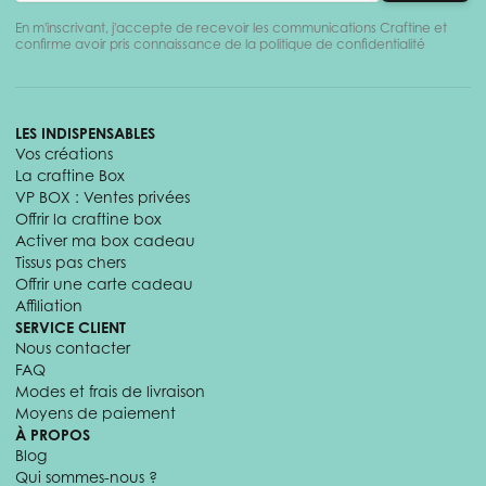
En m'inscrivant, j'accepte de recevoir les communications Craftine et
confirme avoir pris connaissance de la politique de confidentialité
LES INDISPENSABLES
Vos créations
La craftine Box
VP BOX : Ventes privées
Offrir la craftine box
Activer ma box cadeau
Tissus pas chers
Offrir une carte cadeau
Affiliation
SERVICE CLIENT
Nous contacter
FAQ
Modes et frais de livraison
Moyens de paiement
À PROPOS
Blog
Qui sommes-nous ?