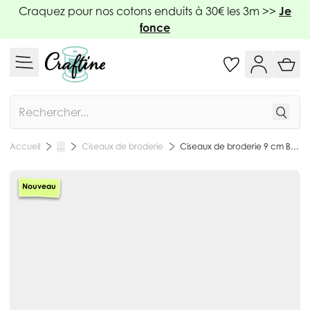
Allez au contenu
Craquez pour nos cotons enduits à 30€ les 3m >>
Je
fonce
Rechercher
Ciseaux de broderie
Ciseaux de broderie 9 cm Bohin Vache
Accueil
…
Nouveau