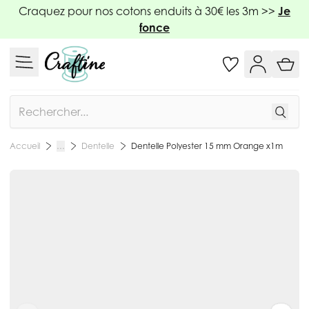
Allez au contenu
Craquez pour nos cotons enduits à 30€ les 3m >>
Je
fonce
Rechercher
Dentelle
Dentelle Polyester 15 mm Orange x1m
Accueil
…