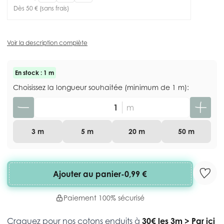
Dès 50 € (sans frais)
Voir la description complète
En stock : 1 m
Choisissez la longueur souhaitée (minimum de 1 m):
Quantité
m
3 m
5 m
20 m
50 m
Ajouter au panier
-
0,99 €
Paiement 100% sécurisé
Craquez pour nos cotons enduits à
30€ les 3m
>
Par ici