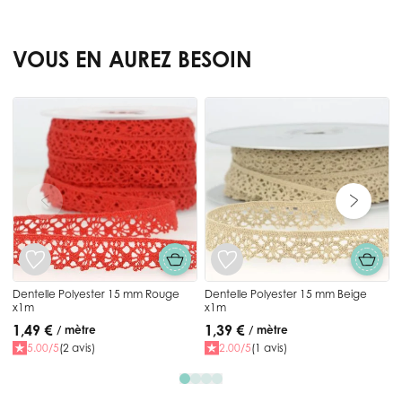
VOUS EN AUREZ BESOIN
Press to skip carousel
D
Dentelle Polyester 15 mm Rouge
Dentelle Polyester 15 mm Beige
x1m
x1m
1,49 €
1,39 €
/ mètre
/ mètre
5.00/5
(2 avis)
2.00/5
(1 avis)