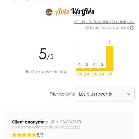
Afficher l'attestation de confiance
Avis soumis à un contrôle
4
5
/5
0
0
0
0
Basé sur 4 avis client(s)
1
2
3
4
5
Trier les avis:
Client anonyme
publié le 03/08/2023
suite à une commande du 02/27/2023
5/5