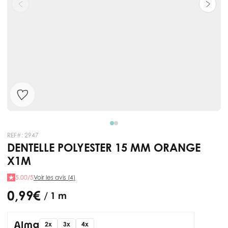
REF#:
2947
DENTELLE POLYESTER 15 MM ORANGE
X1M
5.00/5
Voir les avis (4)
0,99 €
/ 1 m
2x
3x
4x