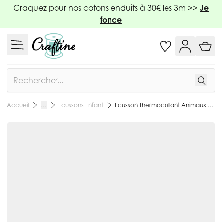
Allez au contenu
Craquez pour nos cotons enduits à 30€ les 3m >>
Je
fonce
Rechercher
Ecussons Enfant
Ecusson Thermocollant Animaux Robots - Tricératops
Accueil
…