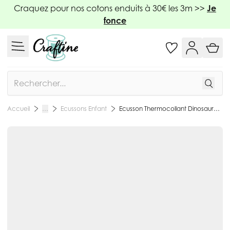
Allez au contenu
Craquez pour nos cotons enduits à 30€ les 3m >>
Je
fonce
Rechercher
Ecussons Enfant
Ecusson Thermocollant Dinosaure - Brachiosaure
Accueil
…