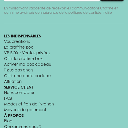
En m'inscrivant, j'accepte de recevoir les communications Craftine et
confirme avoir pris connaissance de la politique de confidentialité
LES INDISPENSABLES
Vos créations
La craftine Box
VP BOX : Ventes privées
Offrir la craftine box
Activer ma box cadeau
Tissus pas chers
Offrir une carte cadeau
Affiliation
SERVICE CLIENT
Nous contacter
FAQ
Modes et frais de livraison
Moyens de paiement
À PROPOS
Blog
Qui sommes-nous ?