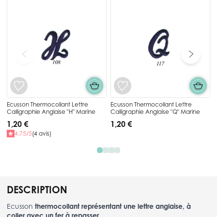
Press to skip carousel
E
C
Ecusson Thermocollant Lettre
Ecusson Thermocollant Lettre
Calligraphie Anglaise "H" Marine
Calligraphie Anglaise "Q" Marine
1,20 €
1,20 €
4.75/5
(4 avis)
DESCRIPTION
Ecusson
thermocollant représentant une lettre anglaise, à
coller avec un fer à repasser
.