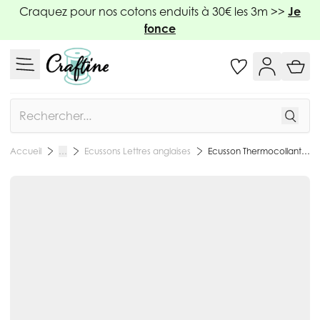
Allez au contenu
Craquez pour nos cotons enduits à 30€ les 3m >>
Je
fonce
Rechercher
Ecussons Lettres anglaises
Ecusson Thermocollant Lettre Calligraphie Anglaise "P" Marine
Accueil
…