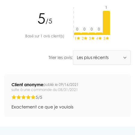
1
5
/5
0
0
0
0
Basé sur 1 avis client(s)
1
2
3
4
5
Trier les avis:
Client anonyme
publié le 09/16/2021
suite à une commande du 08/31/2021
5/5
Exactement ce que je voulais