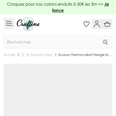
Allez au contenu
Craquez pour nos cotons enduits à 30€ les 3m >>
Je
fonce
Rechercher
Ecussons Sport
Ecusson Thermocollant Triangle brodé Blanc
Accueil
…