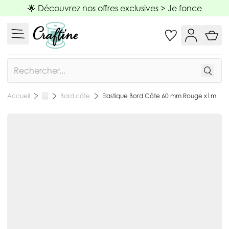
Allez au contenu
🌟 Découvrez nos offres exclusives >
Je fonce
Rechercher
Bord côte
Elastique Bord Côte 60 mm Rouge x1m
Accueil
…