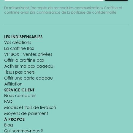
En m'inscrivant, j'accepte de recevoir les communications Craftine et
confirme avoir pris connaissance de la politique de confidentialité
LES INDISPENSABLES
Vos créations
La craftine Box
VP BOX : Ventes privées
Offrir la craftine box
Activer ma box cadeau
Tissus pas chers
Offrir une carte cadeau
Affiliation
SERVICE CLIENT
Nous contacter
FAQ
Modes et frais de livraison
Moyens de paiement
À PROPOS
Blog
Qui sommes-nous ?