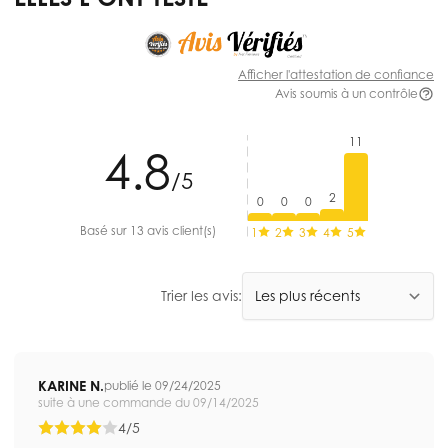
Afficher l'attestation de confiance
Avis soumis à un contrôle
11
4.8
/5
2
0
0
0
Basé sur 13 avis client(s)
1
2
3
4
5
Trier les avis:
KARINE N.
publié le 09/24/2025
suite à une commande du 09/14/2025
4/5