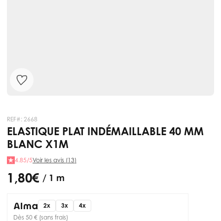
REF#:
2668
ELASTIQUE PLAT INDÉMAILLABLE 40 MM
BLANC X1M
4.85/5
Voir les avis (13)
1,80 €
/ 1 m
2x
3x
4x
Dès 50 € (sans frais)