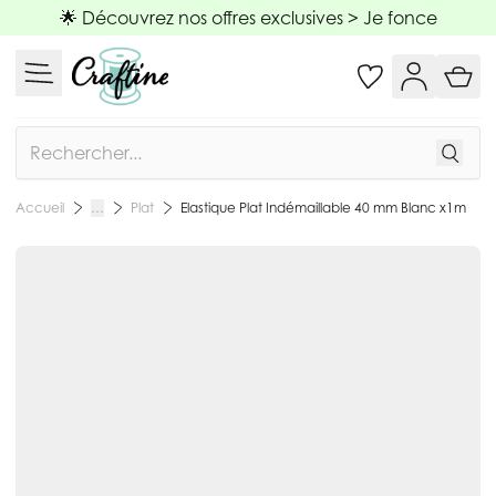
Allez au contenu
🌟 Découvrez nos offres exclusives >
Je fonce
Rechercher
Plat
Elastique Plat Indémaillable 40 mm Blanc x1m
Accueil
…