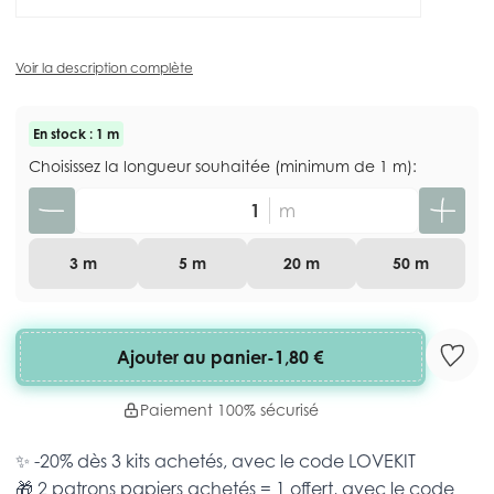
Voir la description complète
En stock : 1 m
Choisissez la longueur souhaitée (minimum de 1 m):
Quantité
m
3 m
5 m
20 m
50 m
Ajouter au panier
-
1,80 €
Paiement 100% sécurisé
✨ -20% dès 3 kits achetés, avec le code
LOVEKIT
🎁 2 patrons papiers achetés = 1 offert, avec le code