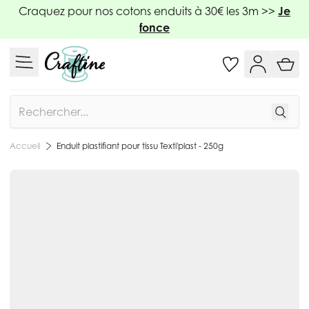
Allez au contenu
Craquez pour nos cotons enduits à 30€ les 3m >>
Je
fonce
Rechercher
Enduit plastifiant pour tissu Texti'plast - 250g
Accueil