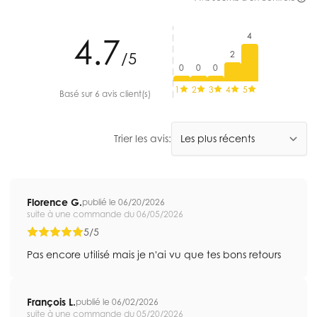
4
4.7
2
/5
0
0
0
1
2
3
4
5
Basé sur 6 avis client(s)
Trier les avis:
Florence G.
publié le 06/20/2026
suite à une commande du 06/05/2026
5/5
Pas encore utilisé mais je n'ai vu que tes bons retours
François L.
publié le 06/02/2026
suite à une commande du 05/20/2026