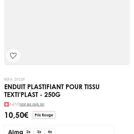
REF#:
29239
ENDUIT PLASTIFIANT POUR TISSU
TEXTI'PLAST - 250G
4.67/5
Voir les avis (6)
10,50 €
Prix Rouge
2x
3x
4x