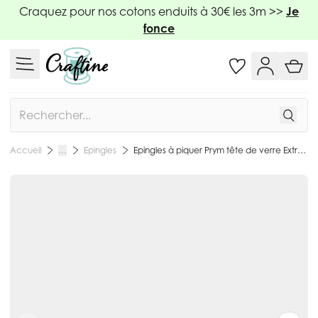
Allez au contenu
Craquez pour nos cotons enduits à 30€ les 3m >>
Je
fonce
Rechercher
Epingles
Epingles à piquer Prym tête de verre Extra longues Jaunes
Accueil
…