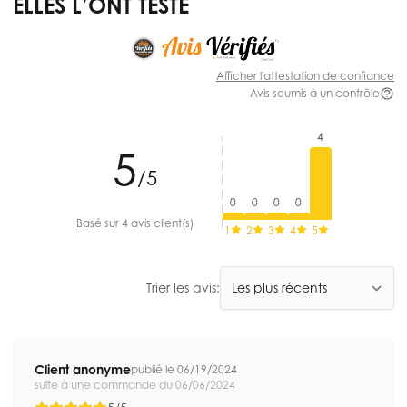
ELLES L’ONT TESTÉ
Afficher l'attestation de confiance
Avis soumis à un contrôle
4
5
/5
0
0
0
0
Basé sur 4 avis client(s)
1
2
3
4
5
Trier les avis:
Client anonyme
publié le 06/19/2024
suite à une commande du 06/06/2024