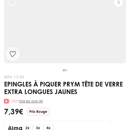
REF#:
13183
EPINGLES À PIQUER PRYM TÊTE DE VERRE
EXTRA LONGUES JAUNES
5.00/5
Voir les avis (4)
7,39 €
Prix Rouge
2x
3x
4x