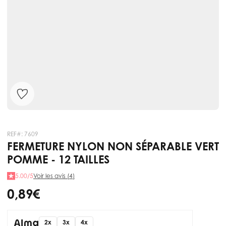
REF#:
7609
FERMETURE NYLON NON SÉPARABLE VERT
POMME - 12 TAILLES
5.00/5
Voir les avis (4)
0,89 €
2x
3x
4x