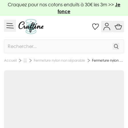
Allez au contenu
Craquez pour nos cotons enduits à 30€ les 3m >>
Je
fonce
Rechercher
Fermeture nylon non séparable
Fermeture nylon non séparable Vert pomme - 12 tailles
Accueil
…