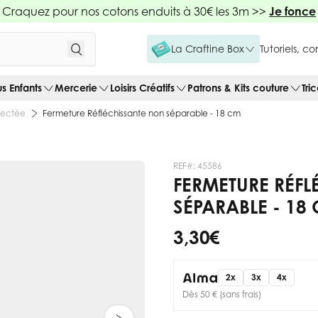
Craquez pour nos cotons enduits à 30€ les 3m >>
Je fonce
La Craftine Box
Tutoriels, c
us Enfants
Mercerie
Loisirs Créatifs
Patrons & Kits couture
Tri
jectée
Fermeture Réfléchissante non séparable - 18 cm
REF#:
45586
FERMETURE RÉF
SÉPARABLE - 18
3,30 €
2x
3x
4x
Dès 50 € (sans frais)