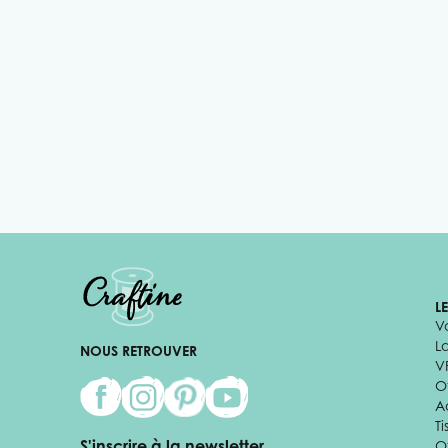
L
V
L
NOUS RETROUVER
V
Of
A
Ti
S'inscrire à la newsletter
O