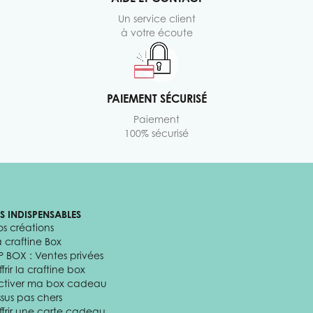
Un service client
à votre écoute
PAIEMENT SÉCURISÉ
Paiement
100% sécurisé
ES INDISPENSABLES
os créations
a craftine Box
P BOX : Ventes privées
frir la craftine box
ctiver ma box cadeau
ssus pas chers
ffrir une carte cadeau