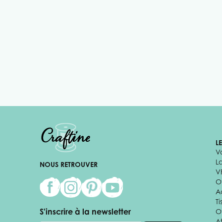
L
V
L
NOUS RETROUVER
V
Of
A
Ti
S'inscrire à la newsletter
O
Af