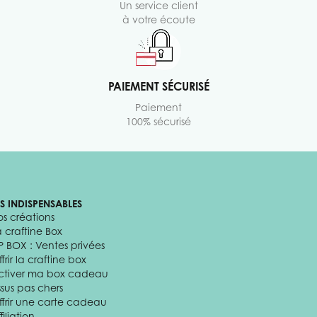
Un service client
à votre écoute
PAIEMENT SÉCURISÉ
Paiement
100% sécurisé
ES INDISPENSABLES
os créations
a craftine Box
P BOX : Ventes privées
frir la craftine box
ctiver ma box cadeau
ssus pas chers
ffrir une carte cadeau
filiation