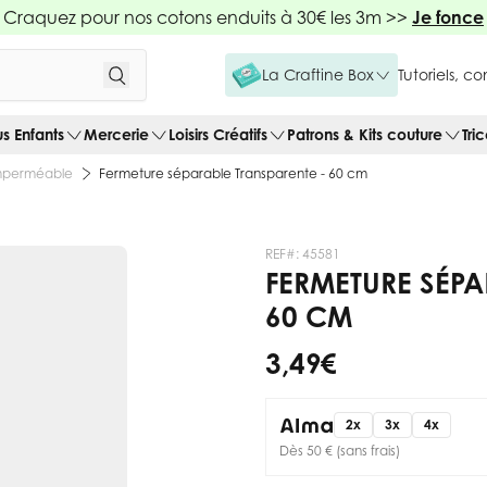
Craquez pour nos cotons enduits à 30€ les 3m >>
Je fonce
La Craftine Box
Tutoriels, c
us Enfants
Mercerie
Loisirs Créatifs
Patrons & Kits couture
Tri
mperméable
Fermeture séparable Transparente - 60 cm
REF#:
45581
FERMETURE SÉPA
60 CM
3,49 €
2x
3x
4x
Dès 50 € (sans frais)