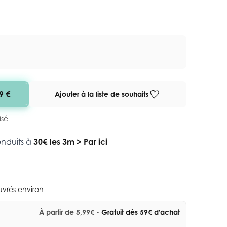
9 €
Ajouter à la liste de souhaits
isé
enduits à
30€ les 3m
>
Par ici
ouvrés environ
À partir de 5,99€
- Gratuit dès 59€ d'achat