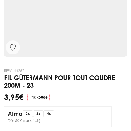
REF#:
44267
FIL GÜTERMANN POUR TOUT COUDRE
200M - 23
3,95 €
Prix Rouge
2x
3x
4x
Dès 50 € (sans frais)