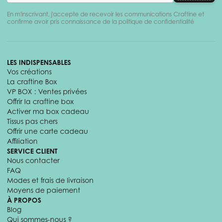
En m'inscrivant, j'accepte de recevoir les communications Craftine et
confirme avoir pris connaissance de la politique de confidentialité
LES INDISPENSABLES
Vos créations
La craftine Box
VP BOX : Ventes privées
Offrir la craftine box
Activer ma box cadeau
Tissus pas chers
Offrir une carte cadeau
Affiliation
SERVICE CLIENT
Nous contacter
FAQ
Modes et frais de livraison
Moyens de paiement
À PROPOS
Blog
Qui sommes-nous ?