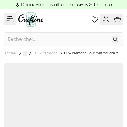
Allez au contenu
🌟 Découvrez nos offres exclusives >
Je fonce
Rechercher
Fils Gütermann
Fil Gütermann Pour tout coudre 200m - 23
Accueil
…