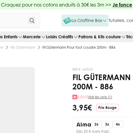
Craquez pour nos cotons enduits à 30€ les 3m >>
Je fonce
La Craftine Box
Tutoriels, c
us Enfants
Mercerie
Loisirs Créatifs
Patrons & Kits couture
Tri
re
Fils Gütermann
Fil Gütermann Pour tout coudre 200m - 886
REF#:
44555
FIL GÜTERMANN
200M - 886
5.00/5
Voir les avis (1)
3,95 €
Prix Rouge
2x
3x
4x
Dès 50 € (sans frais)