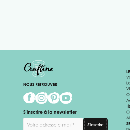
L
V
L
NOUS RETROUVER
V
Of
A
Ti
S'inscrire à la newsletter
O
Af
Adresse email
S
S'inscrire
N