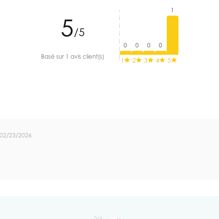
1
5
/5
0
0
0
0
Basé sur 1 avis client(s)
1
2
3
4
5
02/23/2026