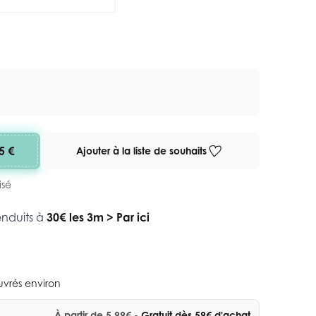
5 €
Ajouter à la liste de souhaits
isé
enduits à
30€ les 3m
>
Par ici
ouvrés environ
À partir de 5,99€
- Gratuit dès 59€ d'achat