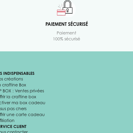
PAIEMENT SÉCURISÉ
Paiement
100% sécurisé
ES INDISPENSABLES
os créations
a craftine Box
P BOX : Ventes privées
frir la craftine box
ctiver ma box cadeau
ssus pas chers
ffrir une carte cadeau
filiation
ERVICE CLIENT
ous contacter