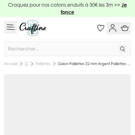
Allez au contenu
Craquez pour nos cotons enduits à 30€ les 3m >>
Je
fonce
Rechercher
Paillettes
Galon Paillettes 22 mm Argent Paillettes x1m
Accueil
…