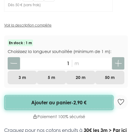
Dès 50 € (sans frais)
Voir la description complète
En stock : 1 m
Choisissez la longueur souhaitée (minimum de 1 m):
Quantité
m
3 m
5 m
20 m
50 m
Ajouter au panier
-
2,90 €
Paiement 100% sécurisé
Craquez pour nos cotons enduits à
30€ les 3m
>
Par ici