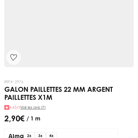
REF#:
2976
GALON PAILLETTES 22 MM ARGENT
PAILLETTES X1M
4.43/5
Voir les avis (7)
2,90 €
/ 1 m
2x
3x
4x