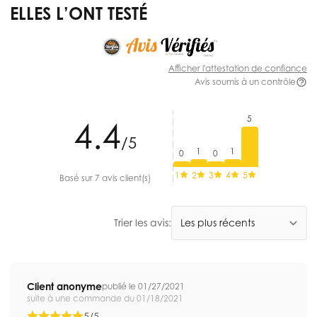
ELLES L’ONT TESTÉ
Afficher l'attestation de confiance
Avis soumis à un contrôle
5
4.4
/5
1
1
0
0
1
2
3
4
5
Basé sur 7 avis client(s)
Trier les avis:
Client anonyme
publié le 01/27/2021
suite à une commande du 01/18/2021
5/5