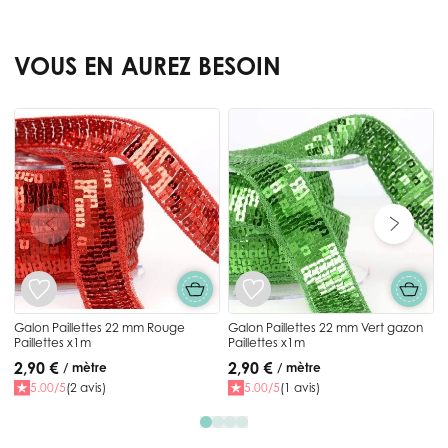
VOUS EN AUREZ BESOIN
Press to skip carousel
G
P
Galon Paillettes 22 mm Rouge
Galon Paillettes 22 mm Vert gazon
Paillettes x1m
Paillettes x1m
2,90 €
2,90 €
/ mètre
/ mètre
5.00/5
(2 avis)
5.00/5
(1 avis)