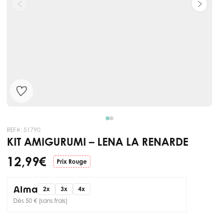
REF#:
51790
KIT AMIGURUMI – LENA LA RENARDE
12,99 €
Prix Rouge
2x
3x
4x
Dès 50 € (sans frais)