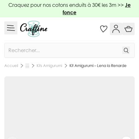
Allez au contenu
Craquez pour nos cotons enduits à 30€ les 3m >>
Je
fonce
Rechercher
Kits Amigurumi
Kit Amigurumi – Lena la Renarde
Accueil
…