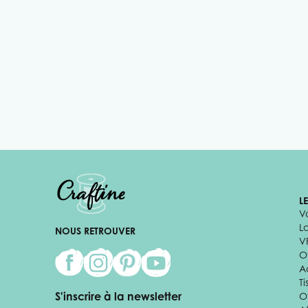
L
V
L
NOUS RETROUVER
V
Of
A
Ti
S'inscrire à la newsletter
O