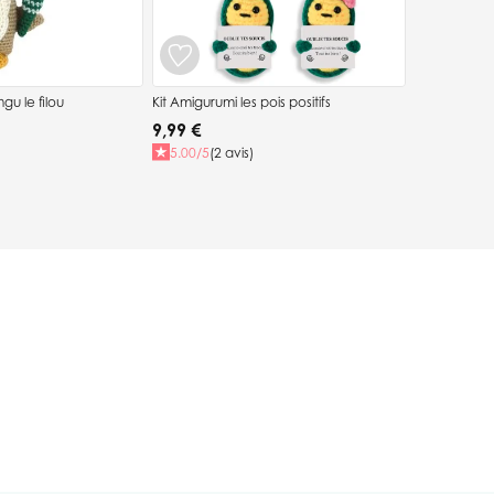
gu le filou
Kit Amigurumi les pois positifs
9,99 €
5.00/5
(2 avis)