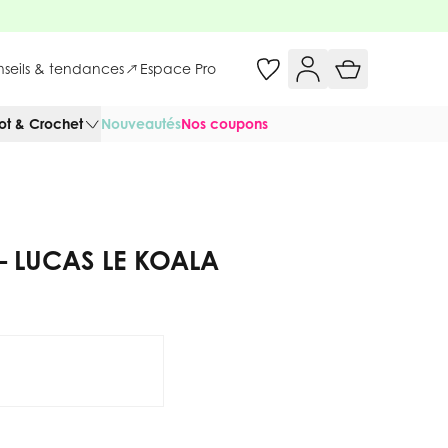
onseils & tendances
Espace Pro
cot & Crochet
Nouveautés
Nos coupons
– LUCAS LE KOALA