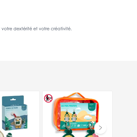
tre dextérité et votre créativité.
Kit Amigurum
11,99 €