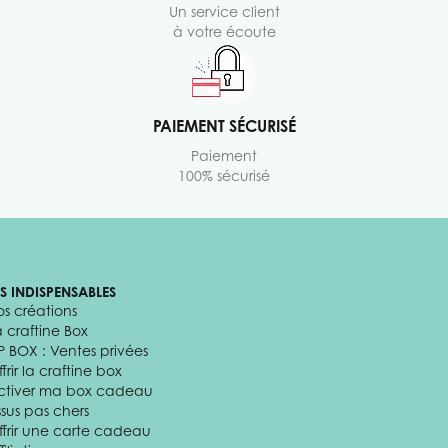
Un service client
à votre écoute
PAIEMENT SÉCURISÉ
Paiement
100% sécurisé
ES INDISPENSABLES
os créations
a craftine Box
P BOX : Ventes privées
frir la craftine box
ctiver ma box cadeau
ssus pas chers
ffrir une carte cadeau