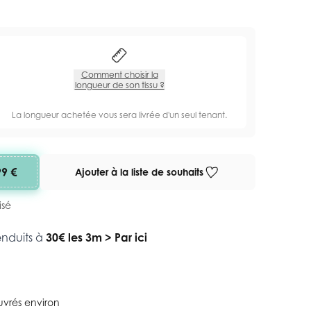
Comment choisir la
longueur de son tissu ?
La longueur achetée vous sera livrée d'un seul tenant.
99 €
Ajouter à la liste de souhaits
isé
enduits à
30€ les 3m
>
Par ici
ouvrés environ