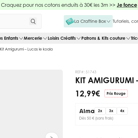
Craquez pour nos cotons enduits à 30€ les 3m >>
Je fonce
La Craftine Box
Tutoriels, c
us Enfants
Mercerie
Loisirs Créatifs
Patrons & Kits couture
Tri
Kit Amigurumi – Lucas le koala
REF#:
51743
KIT AMIGURUMI 
12,99 €
Prix Rouge
2x
3x
4x
Dès 50 € (sans frais)