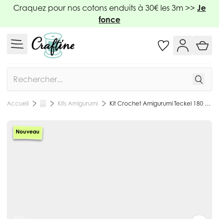
Allez au contenu
Craquez pour nos cotons enduits à 30€ les 3m >>
Je
fonce
Rechercher
Kits Amigurumi
Kit Crochet Amigurumi Teckel 180 mm - Graine Créative
Accueil
…
Nouveau